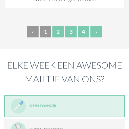
‹
1
2
3
4
›
ELKE WEEK EEN AWESOME
MAILTJE VAN ONS?
IK BEN ZWANGER