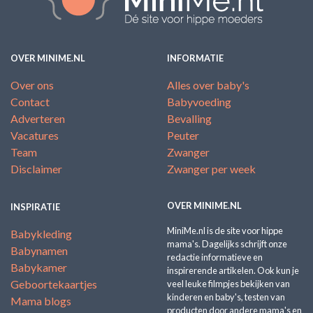
OVER MINIME.NL
INFORMATIE
Over ons
Alles over baby's
Contact
Babyvoeding
Adverteren
Bevalling
Vacatures
Peuter
Team
Zwanger
Disclaimer
Zwanger per week
OVER MINIME.NL
INSPIRATIE
MiniMe.nl is de site voor hippe
Babykleding
mama's. Dagelijks schrijft onze
Babynamen
redactie informatieve en
Babykamer
inspirerende artikelen. Ook kun je
Geboortekaartjes
veel leuke filmpjes bekijken van
kinderen en baby's, testen van
Mama blogs
producten door andere mama's en