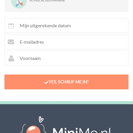
IK HEB AL EEN MINIME
YES, SCHRIJF ME IN!