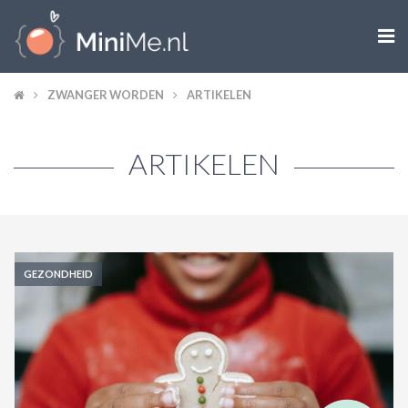

ZWANGER WORDEN
ZWANGER WORDEN
ARTIKELEN
ZWANGER
ARTIKELEN
BABY
PEUTER
KIND
GEZONDHEID
LIFESTYLE
DOEN MET KINDEREN
SHOPS