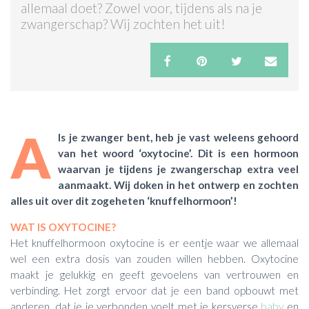
allemaal doet? Zowel voor, tijdens als na je
zwangerschap? Wij zochten het uit!
ACTIES & KORTING
A
ls je zwanger bent, heb je vast weleens gehoord
van het woord ‘oxytocine’. Dit is een hormoon
waarvan je tijdens je zwangerschap extra veel
aanmaakt. Wij doken in het ontwerp en zochten
alles uit over dit zogeheten ‘knuffelhormoon’!
WAT IS OXYTOCINE?
Het knuffelhormoon oxytocine is er eentje waar we allemaal
wel een extra dosis van zouden willen hebben. Oxytocine
maakt je gelukkig en geeft gevoelens van vertrouwen en
verbinding. Het zorgt ervoor dat je een band opbouwt met
anderen, dat je je verbonden voelt met je kersverse
baby
en