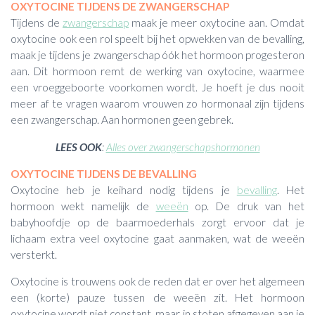
OXYTOCINE TIJDENS DE ZWANGERSCHAP
Tijdens de
zwangerschap
maak je meer oxytocine aan. Omdat
oxytocine ook een rol speelt bij het opwekken van de bevalling,
maak je tijdens je zwangerschap óók het hormoon progesteron
aan. Dit hormoon remt de werking van oxytocine, waarmee
een vroeggeboorte voorkomen wordt. Je hoeft je dus nooit
meer af te vragen waarom vrouwen zo hormonaal zijn tijdens
een zwangerschap. Aan hormonen geen gebrek.
LEES OOK
:
Alles over zwangerschapshormonen
OXYTOCINE TIJDENS DE BEVALLING
Oxytocine heb je keihard nodig tijdens je
bevalling
. Het
hormoon wekt namelijk de
weeën
op. De druk van het
babyhoofdje op de baarmoederhals zorgt ervoor dat je
lichaam extra veel oxytocine gaat aanmaken, wat de weeën
versterkt.
Oxytocine is trouwens ook de reden dat er over het algemeen
een (korte) pauze tussen de weeën zit. Het hormoon
oxytocine wordt niet constant, maar in stoten afgegeven aan je