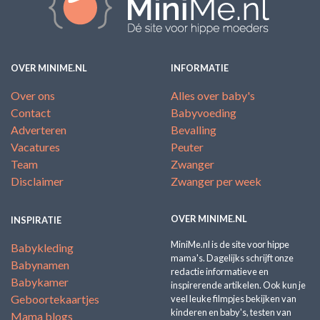
OVER MINIME.NL
INFORMATIE
Over ons
Alles over baby's
Contact
Babyvoeding
Adverteren
Bevalling
Vacatures
Peuter
Team
Zwanger
Disclaimer
Zwanger per week
OVER MINIME.NL
INSPIRATIE
MiniMe.nl is de site voor hippe
Babykleding
mama's. Dagelijks schrijft onze
Babynamen
redactie informatieve en
Babykamer
inspirerende artikelen. Ook kun je
Geboortekaartjes
veel leuke filmpjes bekijken van
kinderen en baby's, testen van
Mama blogs