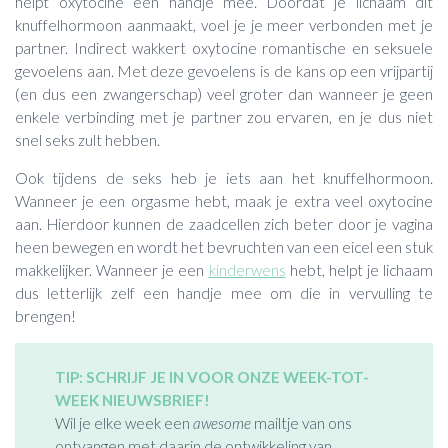
helpt oxytocine een handje mee. Doordat je lichaam dit
knuffelhormoon aanmaakt, voel je je meer verbonden met je
partner. Indirect wakkert oxytocine romantische en seksuele
gevoelens aan. Met deze gevoelens is de kans op een vrijpartij
(en dus een zwangerschap) veel groter dan wanneer je geen
enkele verbinding met je partner zou ervaren, en je dus niet
snel seks zult hebben.
Ook tijdens de seks heb je iets aan het knuffelhormoon.
Wanneer je een orgasme hebt, maak je extra veel oxytocine
aan. Hierdoor kunnen de zaadcellen zich beter door je vagina
heen bewegen en wordt het bevruchten van een eicel een stuk
makkelijker. Wanneer je een
kinderwens
hebt, helpt je lichaam
dus letterlijk zelf een handje mee om die in vervulling te
brengen!
TIP: SCHRIJF JE IN VOOR ONZE WEEK-TOT-
WEEK NIEUWSBRIEF!
Wil je elke week een
awesome
mailtje van ons
ontvangen met daarin de ontwikkeling van