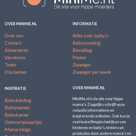
OVER MINIME.NL
INFORMATIE
Over ons
Alles over baby's
Contact
Babyvoeding
Adverteren
Bevalling
Vacatures
Peuter
Team
Zwanger
Disclaimer
Zwanger per week
OVER MINIME.NL
INSPIRATIE
MiniMe.nl is de site voor hippe
Babykleding
mama's. Dagelijks schrijft onze
Babynamen
redactie informatieve en
Babykamer
inspirerende artikelen. Ook kun je
Geboortekaartjes
veel leuke filmpjes bekijken van
kinderen en baby's, testen van
Mama blogs
producten door andere mama's en