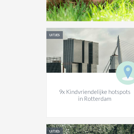
UITJES
9x Kindvriendelijke hotspots
in Rotterdam
UITJES