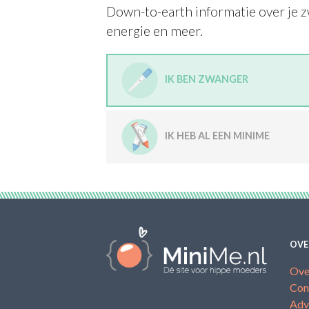
Down-to-earth informatie over je z
energie en meer.
IK BEN ZWANGER
IK HEB AL EEN MINIME
OVE
Ove
Con
Adv