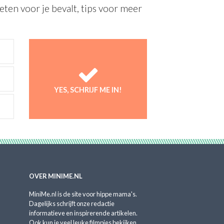
ten voor je bevalt, tips voor meer
YES, SCHRIJF ME IN!
OVER MINIME.NL
MiniMe.nl is de site voor hippe mama's.
Dagelijks schrijft onze redactie
informatieve en inspirerende artikelen.
Ook kun je veel leuke filmpjes bekijken