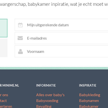
wangerschap, babykamer inpiratie, wat je echt moet we
R MINIME.NL
INFORMATIE
INSPIRATIE
r ons
Alles over baby's
Babykleding
tact
Babyvoeding
Babynamen
erteren
Bevalling
Babykamer