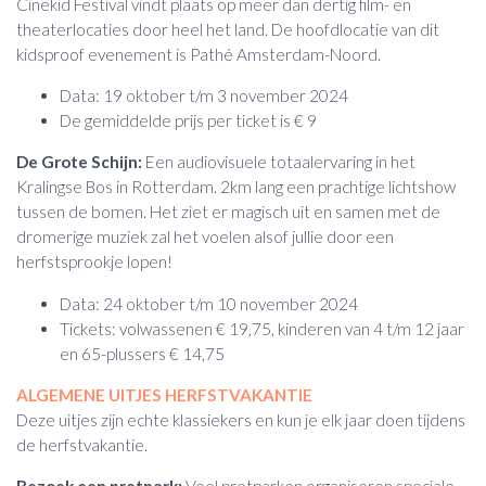
Cinekid Festival vindt plaats op meer dan dertig film- en
theaterlocaties door heel het land. De hoofdlocatie van dit
kidsproof evenement is Pathé Amsterdam-Noord.
Data: 19 oktober t/m 3 november 2024
De gemiddelde prijs per ticket is € 9
De Grote Schijn:
Een audiovisuele totaalervaring in het
Kralingse Bos in Rotterdam. 2km lang een prachtige lichtshow
tussen de bomen. Het ziet er magisch uit en samen met de
dromerige muziek zal het voelen alsof jullie door een
herfstsprookje lopen!
Data: 24 oktober t/m 10 november 2024
Tickets: volwassenen € 19,75, kinderen van 4 t/m 12 jaar
en 65-plussers € 14,75
ALGEMENE UITJES HERFSTVAKANTIE
Deze uitjes zijn echte klassiekers en kun je elk jaar doen tijdens
de herfstvakantie.