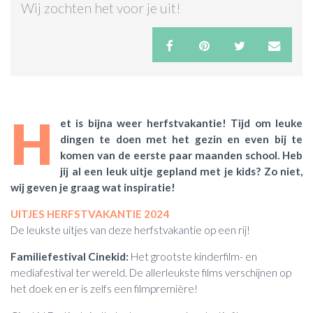
Wij zochten het voor je uit!
ACTIES & KORTING
H
et is bijna weer herfstvakantie! Tijd om leuke
dingen te doen met het gezin en even bij te
komen van de eerste paar maanden school. Heb
jij al een leuk uitje gepland met je kids? Zo niet,
wij geven je graag wat inspiratie!
UITJES HERFSTVAKANTIE 2024
De leukste uitjes van deze herfstvakantie op een rij!
Familiefestival Cinekid:
Het grootste kinderfilm- en
mediafestival ter wereld. De allerleukste films verschijnen op
het doek en er is zelfs een filmpremière!