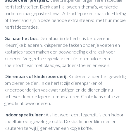
Bezoek een pretpark:
Veel pretparken organiseren speciale
herfstactiviteiten. Denk aan Halloween-thema’s, versierde
parken en aangepaste shows. Attractieparken zoals de Efteling
of Toverland zijn in deze periode extra sfeervol met hun mooie
herfstdecoraties.
Ga naar het bos:
De natuur in de herfst is betoverend.
Kleurrijke bladeren, knisperende takken onder je voeten en
kastanjes rapen maken een boswandeling extra leuk voor
kinderen. Vergeet je regenlaarzen niet en maak er een
speurtocht van met blaadjes, paddenstoelen en eikels.
Dierenpark of kinderboerderij:
Kinderen vinden het geweldig
om dieren te zien. In de herfst zijn dierenparken of
kinderboerderijen vaak wat rustiger, en de dieren zijn nu
actiever door de lagere temperaturen. Grote kans dat je ze
goed kunt bewonderen.
Indoor speeltuinen:
Als het weer echt tegenzit, is een indoor
speeltuin een geweldige optie. De kids kunnen klimmen en
klauteren terwijl jij geniet van een kopje koffie.