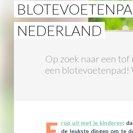
BLOTEVOETENPA
NEDERLAND
Op zoek naar een tof 
een blotevoetenpad! W
E
rop uit met je kinderen
: d
de leukste dingen om te d