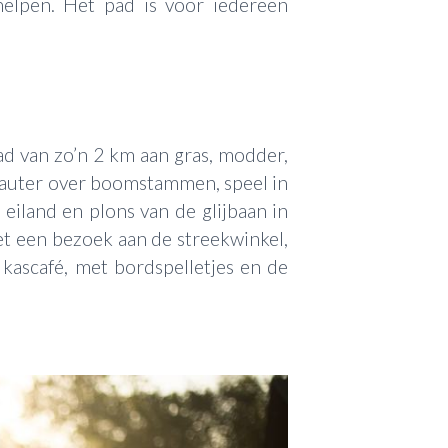
helpen. Het pad is voor iedereen
ad van zo’n 2 km aan gras, modder,
Klauter over boomstammen, speel in
eiland en plons van de glijbaan in
t een bezoek aan de streekwinkel,
t kascafé, met bordspelletjes en de