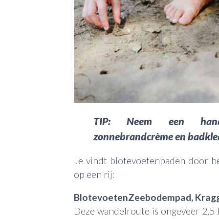
TIP: Neem een handd
zonnebrandcrème en badkled
Je vindt blotevoetenpaden door he
op een rij:
BlotevoetenZeebodempad, Kragg
Deze wandelroute is ongeveer 2,5 km