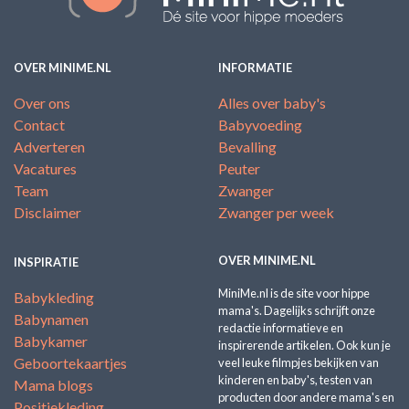
OVER MINIME.NL
INFORMATIE
Over ons
Alles over baby's
Contact
Babyvoeding
Adverteren
Bevalling
Vacatures
Peuter
Team
Zwanger
Disclaimer
Zwanger per week
OVER MINIME.NL
INSPIRATIE
MiniMe.nl is de site voor hippe
Babykleding
mama's. Dagelijks schrijft onze
Babynamen
redactie informatieve en
Babykamer
inspirerende artikelen. Ook kun je
Geboortekaartjes
veel leuke filmpjes bekijken van
kinderen en baby's, testen van
Mama blogs
producten door andere mama's en
Positiekleding