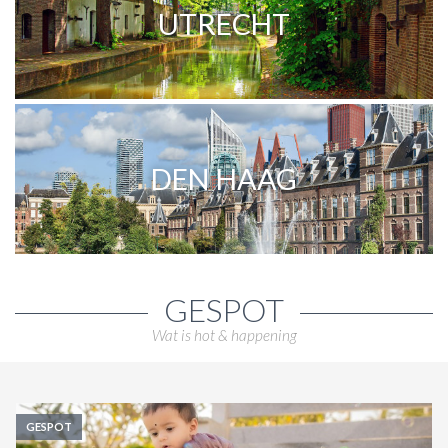
UTRECHT
DEN HAAG
GESPOT
Wat is hot & happening
GESPOT