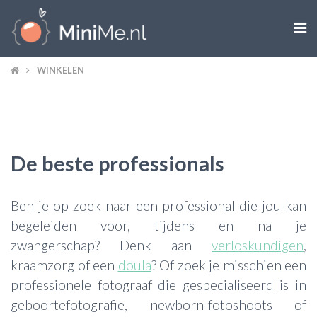

WINKELEN
ZWANGER WORDEN
ZWANGER
BABY
De beste professionals
PEUTER
Ben je op zoek naar een professional die jou kan
KIND
begeleiden voor, tijdens en na je
zwangerschap? Denk aan
verloskundigen
,
LIFESTYLE
kraamzorg of een
doula
? Of zoek je misschien een
DOEN MET KINDEREN
professionele fotograaf die gespecialiseerd is in
geboortefotografie, newborn-fotoshoots of
SHOPS