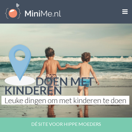

ZWANGER WORDEN
ZWANGER
BABY
PEUTER
DOEN MET
KINDEREN
KIND
Leuke dingen om met kinderen te doen
LIFESTYLE
DOEN MET KINDEREN
DÉ SITE VOOR HIPPE MOEDERS
SHOPS