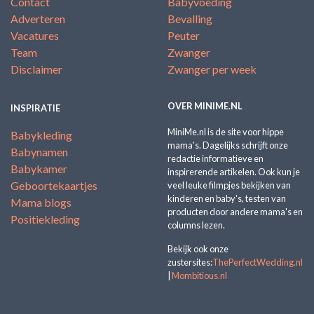
Contact
Babyvoeding
Adverteren
Bevalling
Vacatures
Peuter
Team
Zwanger
Disclaimer
Zwanger per week
OVER MINIME.NL
INSPIRATIE
MiniMe.nl is de site voor hippe
Babykleding
mama's. Dagelijks schrijft onze
Babynamen
redactie informatieve en
Babykamer
inspirerende artikelen. Ook kun je
Geboortekaartjes
veel leuke filmpjes bekijken van
kinderen en baby's, testen van
Mama blogs
producten door andere mama's en
Positiekleding
columns lezen.
Bekijk ook onze
zustersites:
ThePerfectWedding.nl
|
Mombitious.nl