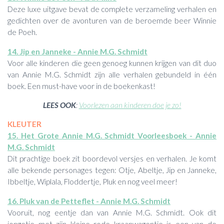
Deze luxe uitgave bevat de complete verzameling verhalen en
gedichten over de avonturen van de beroemde beer Winnie
de Poeh.
14. Jip en Janneke - Annie M.G. Schmidt
Voor alle kinderen die geen genoeg kunnen krijgen van dit duo
van Annie M.G. Schmidt zijn alle verhalen gebundeld in één
boek. Een must-have voor in de boekenkast!
LEES OOK
:
Voorlezen aan kinderen doe je zo!
KLEUTER
15. Het Grote Annie M.G. Schmidt Voorleesboek - Annie
M.G. Schmidt
Dit prachtige boek zit boordevol versjes en verhalen. Je komt
alle bekende personages tegen: Otje, Abeltje, Jip en Janneke,
Ibbeltje, Wiplala, Floddertje, Pluk en nog veel meer!
16. Pluk van de Petteflet - Annie M.G. Schmidt
Vooruit, nog eentje dan van Annie M.G. Schmidt. Ook dit
jongetje met zijn kleine rode kraanwagentje is een van de