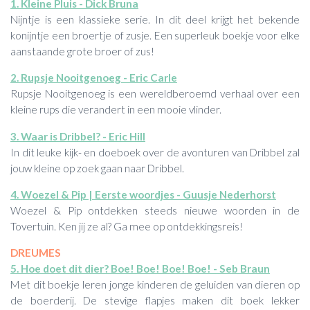
1. Kleine Pluis - Dick Bruna
Nijntje is een klassieke serie. In dit deel krijgt het bekende
konijntje een broertje of zusje. Een superleuk boekje voor elke
aanstaande grote broer of zus!
2. Rupsje Nooitgenoeg - Eric Carle
Rupsje Nooitgenoeg is een wereldberoemd verhaal over een
kleine rups die verandert in een mooie vlinder.
3. Waar is Dribbel? - Eric Hill
In dit leuke kijk- en doeboek over de avonturen van Dribbel zal
jouw kleine op zoek gaan naar Dribbel.
4. Woezel & Pip | Eerste woordjes - Guusje Nederhorst
Woezel & Pip ontdekken steeds nieuwe woorden in de
Tovertuin. Ken jij ze al? Ga mee op ontdekkingsreis!
DREUMES
5. Hoe doet dit dier? Boe! Boe! Boe! Boe! - Seb Braun
Met dit boekje leren jonge kinderen de geluiden van dieren op
de boerderij. De stevige flapjes maken dit boek lekker