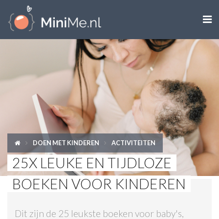

ZWANGER WORDEN
ZWANGER
BABY
PEUTER
DOEN MET KINDEREN
ACTIVITEITEN
KIND
25X LEUKE EN TIJDLOZE
LIFESTYLE
BOEKEN VOOR KINDEREN
DOEN MET KINDEREN
Dit zijn de 25 leukste boeken voor baby's,
SHOPS