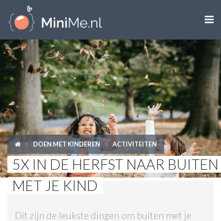

ZWANGER WORDEN
ZWANGER
BABY
PEUTER
DOEN MET KINDEREN
ACTIVITEITEN
KIND
5X IN DE HERFST NAAR BUITEN
LIFESTYLE
MET JE KIND
DOEN MET KINDEREN
Dit zijn de leukste dingen om buiten met je
SHOPS