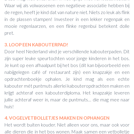
Waar wij als volwassenen een negatieve associatie hebben bij
de regen, heeft je kind dat van nature niet. Niets zo leuk als flink
in de plassen stampen! Investeer in een lekker regenpak en
mooie regenlaarzen, en een flinke regenbui betekent dolle
pret.
3. LOOP EEN KABOUTERPAD!
Door heel Nederland vind je verschillende kabouterpaden. Dit
zijn super leuke speurtochten voor jonge kinderen ín het bos.
Je kunt op een afhaalpunt bij het bos (dit kan bijvoorbeeld een
nabijgelegen café of restaurant zijn) een knapzakje en een
opdrachtenboekje ophalen. Je kind mag als een echte
kabouter mét puntmuts allerlei kabouteropdrachten maken en
krijgt achteraf een kabouterdiploma. Het knapzakje leveren
jullie achteraf weer in, maar de puntmuts… die mag mee naar
huis!
4. VOGELVETBOLLETJES MAKEN EN OPHANGEN
Het wordt buiten kouder. Niet alleen voor ons, maar ook voor
alle dieren die in het bos wonen. Maak samen een vetbolletje