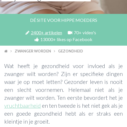
ACTIES & KORTING
DÉ SITE VOOR HIPPE MOEDERS
2400+ artikelen
70+ video's
13000+ likes op Facebook
ZWANGER WORDEN
GEZONDHEID
Wat heeft je gezondheid voor invloed als je
zwanger wilt worden? Zijn er specifieke dingen
waar je op moet letten? Gezonder leven is nooit
een slecht voornemen. Helemaal niet als je
zwanger wilt worden. Ten eerste bevordert het je
vruchtbaarheid
en ten tweede is het niet gek als je
een goede gezondheid hebt als er straks een
kleintje in je groeit.