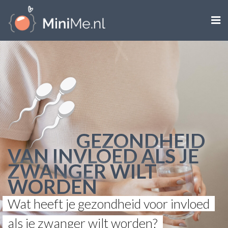

ZWANGER WORDEN
ZWANGER
BABY
PEUTER
GEZONDHEID
VAN INVLOED ALS JE
KIND
ZWANGER WILT
LIFESTYLE
WORDEN
Wat heeft je gezondheid voor invloed
DOEN MET KINDEREN
als je zwanger wilt worden?
SHOPS