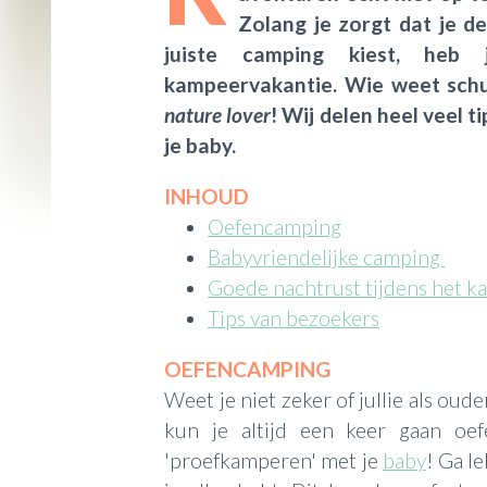
Zolang je zorgt dat je de
juiste camping kiest, heb
kampeervakantie. Wie weet schui
nature lover
! Wij delen heel veel 
je baby.
INHOUD
Oefencamping
Babyvriendelijke camping
Goede nachtrust tijdens het 
Tips van bezoekers
OEFENCAMPING
Weet je niet zeker of jullie als oude
kun je altijd een keer gaan oe
'proefkamperen' met je
baby
! Ga l