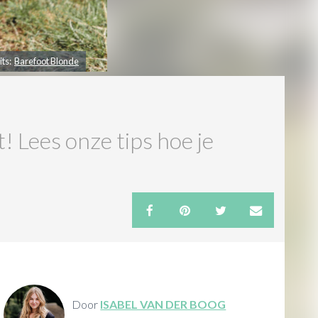
its:
Barefoot Blonde
 Lees onze tips hoe je
Door
ISABEL VAN DER BOOG