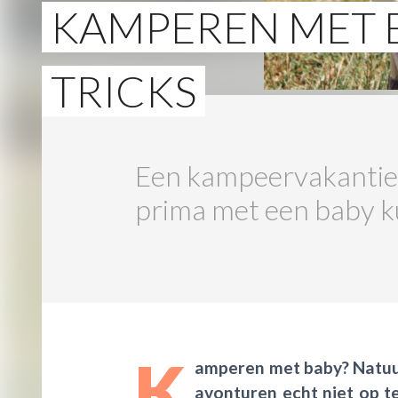
KAMPEREN MET BA
TRICKS
Een kampeervakantie m
prima met een baby 
K
amperen met baby? Natuurl
avonturen echt niet op t