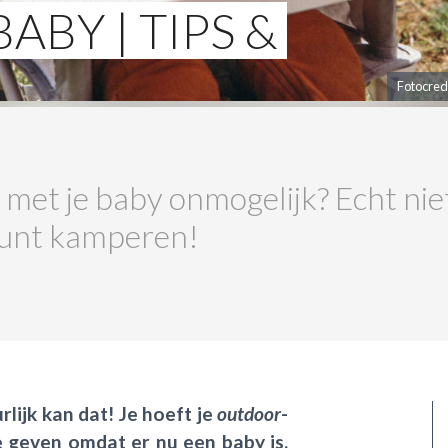
BY | TIPS &
Fotocred
et je baby onmogelijk? Echt niet!
kunt kamperen!
ijk kan dat! Je hoeft je
outdoor
-
e geven omdat er nu een baby is.