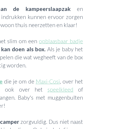
an de kampeerslaapzak
en
e indrukken kunnen ervoor zorgen
Gewoon thuis neerzetten en klaar!
 het slim om een
opblaasbaar badje
 kan doen als box.
Als je baby het
spelen die wat wegheeft van de box
stig worden.
e
die je om de
Maxi-Cosi
, over het
st ook over het
speelkleed
of
hangen. Baby's met muggenbulten
er!
f camper
zorgvuldig. Dus niet naast