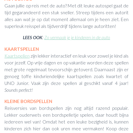
Gaan jullie op reis met de auto? Met dit leuke autospel gaat de
tijd gegarandeerd een stuk sneller. Streep tijdens een autorit
alles aan wat je op dat moment allemaal om je heen ziet. Een
superleuk reisspel als tijdverdrijf tijdens lange autoritten!
LEES OOK
:
Zo vermaak je je kinderen in de auto
KAARTSPELLEN
Kaartspellen
zijn lekker interactief en leuk voor zowel je kind als
voor jezelf. Op vrije dagen en op vakantie worden deze spellen
met grote regelmaat tevoorschijn getoverd. Daarnaast zijn er
genoeg toffe kindvriendelijke kaartspellen zoals kwartet of
UNO Junior. Vaak zijn deze spellen al geschikt vanaf 4 jaar!
Sounds perfect!
KLEINE BORDSPELLEN
Reisversies van bordspellen zijn nog altijd razend populair.
Lekker ouderwets een bordspelletje spelen, daar houdt bijna
iedereen wel van! Omdat het een leuke bezigheid is, kunnen
kinderen zich hier dan ook uren mee vermaken! Koop deze