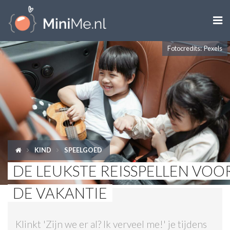

Fotocredits: Pexels
ZWANGER WORDEN
ZWANGER
BABY
PEUTER
KIND
SPEELGOED
KIND
DE LEUKSTE REISSPELLEN VOO
LIFESTYLE
DE VAKANTIE
DOEN MET KINDEREN
Klinkt 'Zijn we er al? Ik verveel me!' je tijdens
SHOPS