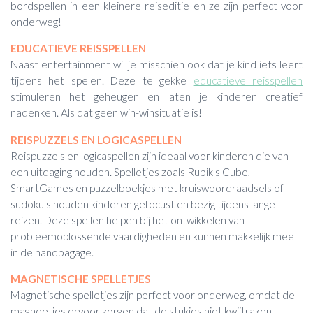
bordspellen in een kleinere reiseditie en ze zijn perfect voor
onderweg!
EDUCATIEVE REISSPELLEN
Naast entertainment wil je misschien ook dat je kind iets leert
tijdens het spelen. Deze te gekke
educatieve reisspellen
stimuleren het geheugen en laten je kinderen creatief
nadenken. Als dat geen win-winsituatie is!
REISPUZZELS EN LOGICASPELLEN
Reispuzzels en logicaspellen zijn ideaal voor kinderen die van
een uitdaging houden. Spelletjes zoals Rubik's Cube,
SmartGames en puzzelboekjes met kruiswoordraadsels of
sudoku's houden kinderen gefocust en bezig tijdens lange
reizen. Deze spellen helpen bij het ontwikkelen van
probleemoplossende vaardigheden en kunnen makkelijk mee
in de handbagage.
MAGNETISCHE SPELLETJES
Magnetische spelletjes zijn perfect voor onderweg, omdat de
magneetjes ervoor zorgen dat de stukjes niet kwijtraken