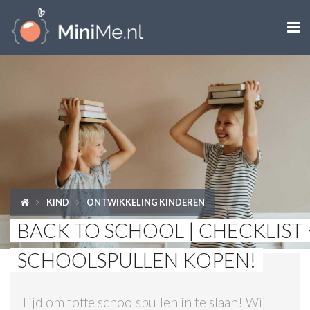

ZWANGER WORDEN
ZWANGER
BABY
PEUTER
KIND
ONTWIKKELING KINDEREN
KIND
BACK TO SCHOOL | CHECKLIST 
LIFESTYLE
SCHOOLSPULLEN KOPEN!
DOEN MET KINDEREN
Tijd om toffe schoolspullen in te slaan! Wij
SHOPS