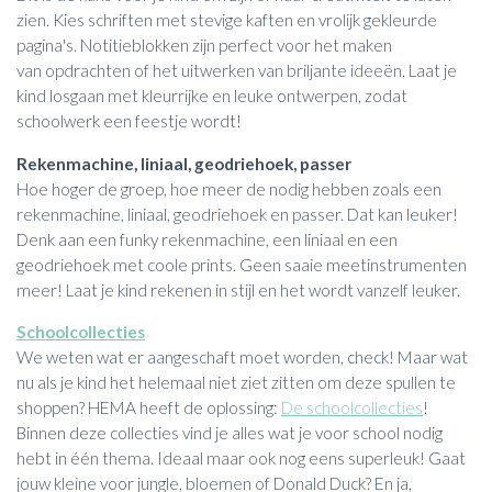
zien. Kies schriften met stevige kaften en vrolijk gekleurde
pagina's. Notitieblokken zijn perfect voor het maken
van opdrachten of het uitwerken van briljante ideeën. Laat je
kind losgaan met kleurrijke en leuke ontwerpen, zodat
schoolwerk een feestje wordt!
Rekenmachine, liniaal, geodriehoek, passer
Hoe hoger de groep, hoe meer de nodig hebben zoals een
rekenmachine, liniaal, geodriehoek en passer. Dat kan leuker!
Denk aan een funky rekenmachine, een liniaal en een
geodriehoek met coole prints. Geen saaie meetinstrumenten
meer! Laat je kind rekenen in stijl en het wordt vanzelf leuker.
Schoolcollecties
We weten wat er aangeschaft moet worden, check! Maar wat
nu als je kind het helemaal niet ziet zitten om deze spullen te
shoppen? HEMA heeft de oplossing:
De schoolcollecties
!
Binnen deze collecties vind je alles wat je voor school nodig
hebt in één thema. Ideaal maar ook nog eens superleuk! Gaat
jouw kleine voor jungle, bloemen of Donald Duck? En ja,