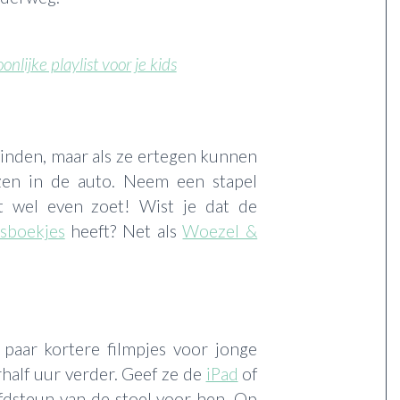
nlijke playlist voor je kids
vinden, maar als ze ertegen kunnen
ezen in de auto. Neem een stapel
t wel even zoet! Wist je dat de
esboekjes
heeft? Net als
Woezel &
 paar kortere filmpjes voor jonge
rhalf uur verder. Geef ze de
iPad
of
fdsteun van de stoel voor hen. Op