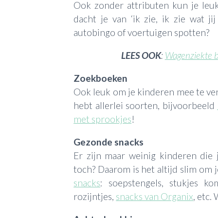
Ook zonder attributen kun je leuk
dacht je van ‘ik zie, ik zie wat jij 
autobingo of voertuigen spotten?
LEES OOK
:
Wagenziekte bi
Zoekboeken
Ook leuk om je kinderen mee te ve
hebt allerlei soorten, bijvoorbeeld
met sprookjes
!
Gezonde snacks
Er zijn maar weinig kinderen die je
toch? Daarom is het altijd slim om 
snacks
: soepstengels, stukjes kom
rozijntjes,
snacks van Organix
, etc