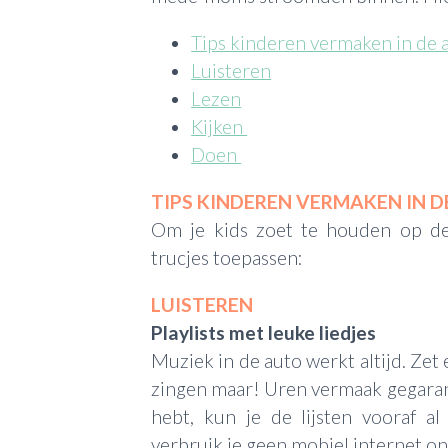
Tips kinderen vermaken in de 
Luisteren
Lezen
Kijken
Doen
TIPS KINDEREN VERMAKEN IN 
Om je kids zoet te houden op de
trucjes toepassen:
LUISTEREN
Playlists met leuke liedjes
Muziek in de auto werkt altijd. Zet e
zingen maar! Uren vermaak gegaran
hebt, kun je de lijsten vooraf a
verbruik je geen mobiel internet o