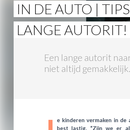
IN DE AUTO | TI
LANGE AUTORIT!
Een lange autorit naa
niet altijd gemakkelij
J
e kinderen vermaken in de a
best lastig. “Zijn we er a