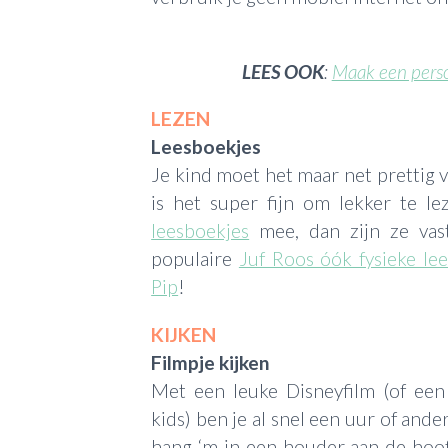
LEES OOK
:
Maak een persoo
LEZEN
Leesboekjes
Je kind moet het maar net prettig 
is het super fijn om lekker te l
leesboekjes
mee, dan zijn ze vas
populaire
Juf Roos óók fysieke le
Pip
!
KIJKEN
Filmpje kijken
Met een leuke Disneyfilm (of een
kids) ben je al snel een uur of ande
hang ‘m in een houder aan de hoo