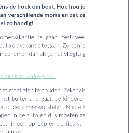
eens de hoek om bent. Hoe hou je
 van verschillende moms en zet ze
Wel zo handig!
omervakantie te gaan. Yes! Veel
uto op vakantie te gaan. Zo ben je
 meenemen dan als je het vliegtuig
to met kids: zo doe je dat!
zoet moet zien te houden. Zeker als
 het buitenland gaat. Je kinderen
eel ouders mee worstelen. Niet elk
lapen in de auto en dus moeten ze
ed ik een oproep en de tips van
 zijn ze!