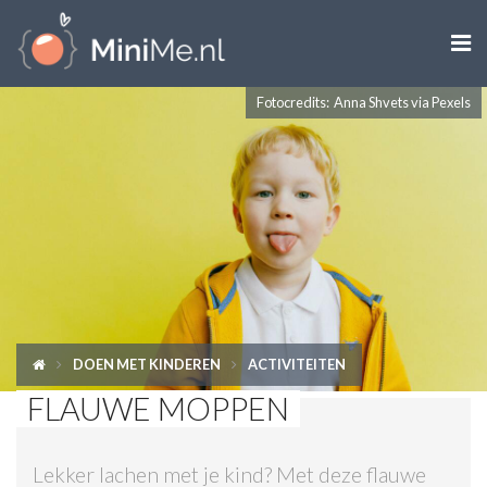

Fotocredits: Anna Shvets via Pexels
ZWANGER WORDEN
ZWANGER
BABY
PEUTER
KIND
DOEN MET KINDEREN
ACTIVITEITEN
LIFESTYLE
FLAUWE MOPPEN
DOEN MET KINDEREN
Lekker lachen met je kind? Met deze flauwe
SHOPS