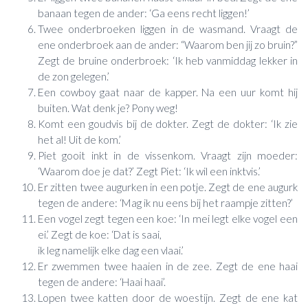
banaan tegen de ander: ‘Ga eens recht liggen!’
Twee onderbroeken liggen in de wasmand. Vraagt de
ene onderbroek aan de ander: “Waarom ben jij zo bruin?”
Zegt de bruine onderbroek: ‘Ik heb vanmiddag lekker in
de zon gelegen.’
Een cowboy gaat naar de kapper. Na een uur komt hij
buiten. Wat denk je? Pony weg!
Komt een goudvis bij de dokter. Zegt de dokter: ‘Ik zie
het al! Uit de kom.’
Piet gooit inkt in de vissenkom. Vraagt zijn moeder:
‘Waarom doe je dat?’ Zegt Piet: ‘Ik wil een inktvis.’
Er zitten twee augurken in een potje. Zegt de ene augurk
tegen de andere: ‘Mag ik nu eens bij het raampje zitten?’
Een vogel zegt tegen een koe: ‘In mei legt elke vogel een
ei.’ Zegt de koe: ‘Dat is saai,
ik leg namelijk elke dag een vlaai.’
Er zwemmen twee haaien in de zee. Zegt de ene haai
tegen de andere: ‘Haai haai’.
Lopen twee katten door de woestijn. Zegt de ene kat