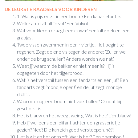
DE LEUKSTE RAADSELS VOOR KINDEREN
1. Wat is grijs en zit in een boom? Een kanariefantje.
Welke auto zit altijd vol? Een Volvol
Wat voor kleren draagt een clown? Een lolbroek en een
grapjas!
Twee vissen zwemmen in een riviertje. Het begint te
regenen. Zegt de ene vis tegen de andere: ‘Zullen we
onder de brug schuilen? Anders worden we nat.’
Weet jij waarom de bakker er niet meer is? Hij is
opgegeten door het tijgerbrood.
Wat is het verschil tussen een tandarts en een juf? Een
tandarts zegt ‘mondje open!’ en de juf zegt ‘mondje
dicht!’.
Waarom mag een boom niet voetballen? Omdat hij
geschorst is!
Het is blauw en het weegt weinig. Wat is het? Lichtblauw!
Heb jij wel eens een olifant achter een grassprietje
gezien? Nee? Die kan zich goed verstoppen, hè?!
Het is wit en het ontploft. Wat is het? Een boemkool!