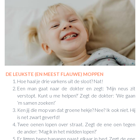
DE LEUKSTE (EN MEEST FLAUWE) MOPPEN
Hoe haal je drie varkens uit de sloot? Nat!
Een man gaat naar de dokter en zegt: ‘Mijn neus zit
verstopt. Kunt u me helpen?’ Zegt de dokter: ‘We gaan
‘m samen zoeken!’
Ken jij die mop van dat groene hekje? Nee? Ik ook niet. Hij
is net zwart geverfd!
Twee oenen lopen over straat. Zegt de ene oen tegen
de ander: ‘Mag ik in het midden lopen?’
Er liggen twee bananen naast elkaar in bed. Zegt de ene