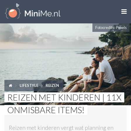

Fotocredits: Pexels
ZWANGER WORDEN
ZWANGER
BABY
PEUTER
LIFESTYLE
REIZEN
KIND
REIZEN MET KINDEREN | 11X
LIFESTYLE
ONMISBARE ITEMS!
DOEN MET KINDEREN
Reizen met kinderen vergt wat planning en
SHOPS