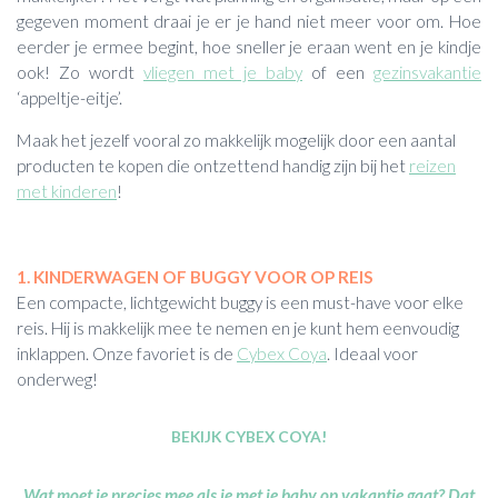
gegeven moment draai je er je hand niet meer voor om. Hoe
eerder je ermee begint, hoe sneller je eraan went en je kindje
ook! Zo wordt
vliegen met je baby
of een
gezinsvakantie
‘appeltje-eitje’.
Maak het jezelf vooral zo makkelijk mogelijk door een aantal
producten te kopen die ontzettend handig zijn bij het
reizen
met kinderen
!
1. KINDERWAGEN OF BUGGY VOOR OP REIS
Een compacte, lichtgewicht buggy is een must-have voor elke
reis. Hij is makkelijk mee te nemen en je kunt hem eenvoudig
inklappen. Onze favoriet is de
Cybex Coya
. Ideaal voor
onderweg!
BEKIJK CYBEX COYA!
Wat moet je precies mee als je met je baby op vakantie gaat? Dat