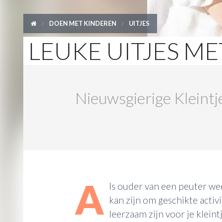
DOEN MET KINDEREN
UITJES
LEUKE UITJES M
Nieuwsgierige Kleintj
A
ls ouder van een peuter wee
kan zijn om geschikte activi
leerzaam zijn voor je kleintj