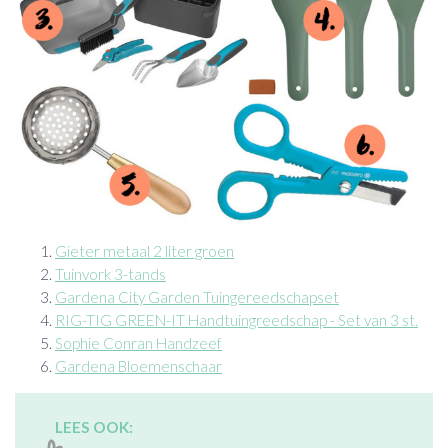
Gieter metaal 2 liter groen
Tuinvork 3-tands
Gardena City Garden Tuingereedschapset
RIG-TIG GREEN-IT Handtuingreedschap - Set van 3 st.
Sophie Conran Handzeef
Gardena Bloemenschaar
LEES OOK: