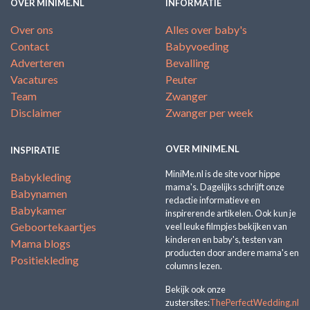
OVER MINIME.NL
INFORMATIE
Over ons
Alles over baby's
Contact
Babyvoeding
Adverteren
Bevalling
Vacatures
Peuter
Team
Zwanger
Disclaimer
Zwanger per week
OVER MINIME.NL
INSPIRATIE
MiniMe.nl is de site voor hippe
Babykleding
mama's. Dagelijks schrijft onze
Babynamen
redactie informatieve en
Babykamer
inspirerende artikelen. Ook kun je
Geboortekaartjes
veel leuke filmpjes bekijken van
kinderen en baby's, testen van
Mama blogs
producten door andere mama's en
Positiekleding
columns lezen.
Bekijk ook onze
zustersites:
ThePerfectWedding.nl