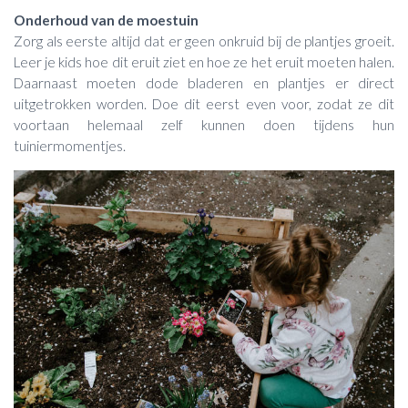
Onderhoud van de moestuin
Zorg als eerste altijd dat er geen onkruid bij de plantjes groeit.
Leer je kids hoe dit eruit ziet en hoe ze het eruit moeten halen.
Daarnaast moeten dode bladeren en plantjes er direct
uitgetrokken worden. Doe dit eerst even voor, zodat ze dit
voortaan helemaal zelf kunnen doen tijdens hun
tuiniermomentjes.