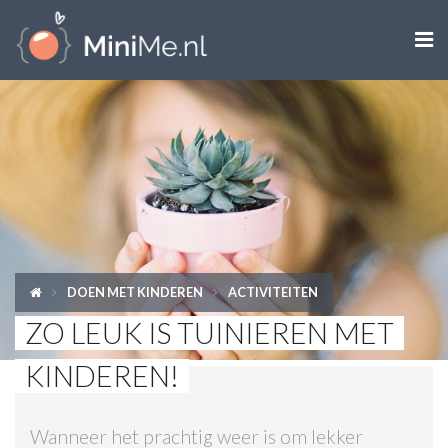

ZWANGER WORDEN
ZWANGER
BABY
PEUTER
DOEN MET KINDEREN
ACTIVITEITEN
KIND
ZO LEUK IS TUINIEREN MET
LIFESTYLE
KINDEREN!
DOEN MET KINDEREN
Wanneer het prachtig weer is om lekker
SHOPS