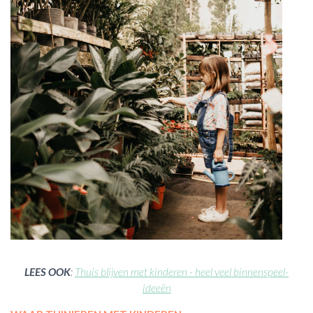
LEES OOK
:
Thuis blijven met kinderen - heel veel binnenspeel-
ideeën