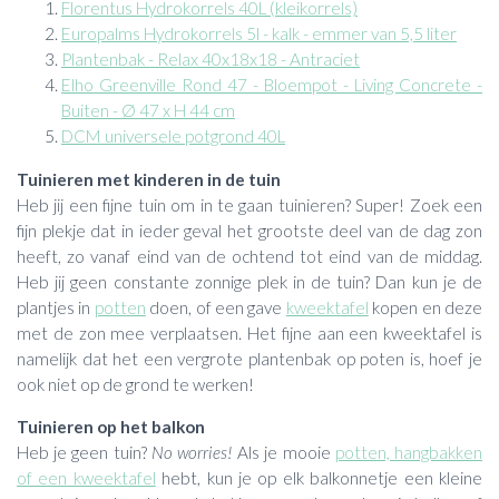
Florentus Hydrokorrels 40L (kleikorrels)
Europalms Hydrokorrels 5l - kalk - emmer van 5,5 liter
Plantenbak - Relax 40x18x18 - Antraciet
Elho Greenville Rond 47 - Bloempot - Living Concrete -
Buiten - Ø 47 x H 44 cm
DCM universele potgrond 40L
Tuinieren met kinderen in de tuin
Heb jij een fijne tuin om in te gaan tuinieren? Super! Zoek een
fijn plekje dat in ieder geval het grootste deel van de dag zon
heeft, zo vanaf eind van de ochtend tot eind van de middag.
Heb jij geen constante zonnige plek in de tuin? Dan kun je de
plantjes in
potten
doen, of een gave
kweektafel
kopen en deze
met de zon mee verplaatsen. Het fijne aan een kweektafel is
namelijk dat het een vergrote plantenbak op poten is, hoef je
ook niet op de grond te werken!
Tuinieren op het balkon
Heb je geen tuin?
No worries!
Als je mooie
potten, hangbakken
of een kweektafel
hebt, kun je op elk balkonnetje een kleine