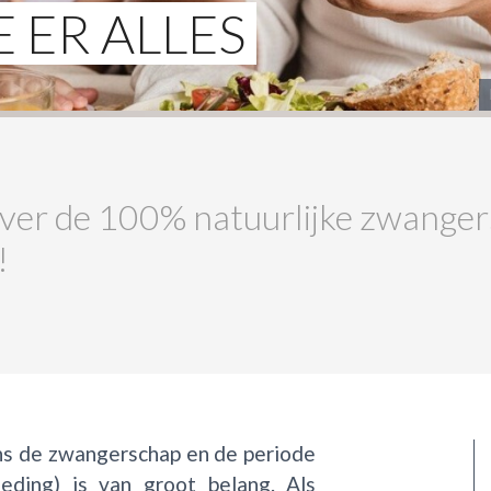
E ER ALLES
es over de 100% natuurlijke zwan
!
ns de zwangerschap en de periode
eding) is van groot belang. Als