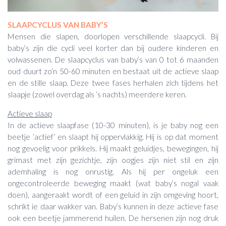
SLAAPCYCLUS VAN BABY’S
Mensen die slapen, doorlopen verschillende slaapcycli. Bij
baby’s zijn die cycli veel korter dan bij oudere kinderen en
volwassenen. De slaapcyclus van baby’s van 0 tot 6 maanden
oud duurt zo’n 50-60 minuten en bestaat uit de actieve slaap
en de stille slaap. Deze twee fases herhalen zich tijdens het
slaapje (zowel overdag als ‘s nachts) meerdere keren.
Actieve slaap
In de actieve slaapfase (10-30 minuten), is je baby nog een
beetje ‘actief’ en slaapt hij oppervlakkig. Hij is op dat moment
nog gevoelig voor prikkels. Hij maakt geluidjes, bewegingen, hij
grimast met zijn gezichtje, zijn oogjes zijn niet stil en zijn
ademhaling is nog onrustig. Als hij per ongeluk een
ongecontroleerde beweging maakt (wat baby’s nogal vaak
doen), aangeraakt wordt of een geluid in zijn omgeving hoort,
schrikt ie daar wakker van. Baby’s kunnen in deze actieve fase
ook een beetje jammerend huilen. De hersenen zijn nog druk