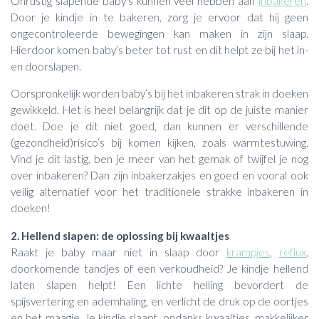
Onrustig slapende baby’s kunnen veel hebben aan
inbakeren
.
Door je kindje in te bakeren, zorg je ervoor dat hij geen
ongecontroleerde bewegingen kan maken in zijn slaap.
Hierdoor komen baby’s beter tot rust en dit helpt ze bij het in-
en doorslapen.
Oorspronkelijk worden baby’s bij het inbakeren strak in doeken
gewikkeld. Het is heel belangrijk dat je dit op de juiste manier
doet. Doe je dit niet goed, dan kunnen er verschillende
(gezondheid)risico’s bij komen kijken, zoals warmtestuwing.
Vind je dit lastig, ben je meer van het gemak of twijfel je nog
over inbakeren? Dan zijn inbakerzakjes en goed en vooral ook
veilig alternatief voor het traditionele strakke inbakeren in
doeken!
2. Hellend slapen: de oplossing bij kwaaltjes
Raakt je baby maar niet in slaap door
krampjes
,
reflux
,
doorkomende tandjes of een verkoudheid? Je kindje hellend
laten slapen helpt! Een lichte helling bevordert de
spijsvertering en ademhaling, en verlicht de druk op de oortjes
en het maagje. Je kindje slaapt, ondanks kwaaltjes, makkelijker