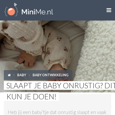

ZWANGER WORDEN
ZWANGER
BABY
PEUTER
BABY
BABY ONTWIKKELING
KIND
SLAAPT JE BABY ONRUSTIG? DI
LIFESTYLE
KUN JE DOEN!
DOEN MET KINDEREN
Heb jij een baby’tje dat onrustig slaapt en vaak
SHOPS