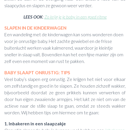
slaapcyclus en slapen ze gewoon weer verder.
LEES OOK
:
Zo krijg je je baby in een goed ritme
SLAPEN IN DE KINDERWAGEN
Een wandeling met de kinderwagen kan soms wonderen doen
voor je onrustige baby. Het zachte gewiebel en de frisse
buitenlucht werken vaak kalmerend, waardoor je kleintje
sneller in slaap valt. Bovendien kan het een fijne manier zijn om
zelf even een moment van rust te pakken.
BABY SLAAPT ONRUSTIG: TIPS
Veel baby’s slapen erg onrustig. Ze krijgen het niet voor elkaar
om zelfstandig en goed in te slapen. Ze houden zichzelf wakker,
bijvoorbeeld doordat ze geen prikkels kunnen verwerken of
door hun eigen zwaaiende armpjes. Het lukt ze niet om van de
actieve naar de stille slaap te gaan, omdat ze steeds wakker
worden. Wij hebben tips om hiermee om te gaan:
1. Inbakeren in een slaapzakje