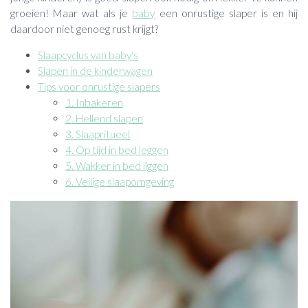
groeien! Maar wat als je
baby
een onrustige slaper is en hij
daardoor niet genoeg rust krijgt?
Slaapcyclus van baby's
Slapen in de kinderwagen
Tips voor onrustige slapers
1. Inbakeren
2. Hellend slapen
3. Slaapritueel
4. Op tijd in bed leggen
5. Wakker in bed liggen
6. Veilige slaapomgeving