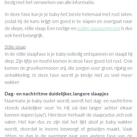
bezig met het verwerken van alle informatie.
In deze fase kun je je baby het beste helemaal met rust laten,
zodat hij de kans krijgt om goed in te slapen en overgaat naar
de diepe, stille slaap. Een rustige en
veilige slaapomgeving
is dus
ook heel belangrijk.
Stille slaap
In de stille slaapfase is je baby volledig ontspannen en slaapt hij
diep. Zijn lijfje en hoofd komen in deze fase goed tot rust. Ook
komen de groeihormonen vrij, die zorgen voor groei, rijping en
ontwikkeling. In deze fase wordt je kindje niet zo snel meer
wakker.
Dag- en nachtritme duidelijker, langere slaapjes
Naarmate je baby ouder wordt, wordt het dag- en nachtritme
steeds duidelijker voor 'm. Hij zal dan langer achter elkaar
kunnen slapen (yay!). Hierdoor herhaalt de slaapcyclus zich ook
vaker. Het kan dus zo zijn dat het lijkt alsof je baby wakker
wordt, doordat ie ineens beweegt of geluidjes maakt. Vaak
zitten ze dan in de overgang naar een andere fase van de