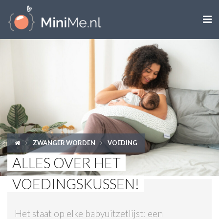

ZWANGER WORDEN
ZWANGER
BABY
PEUTER
ZWANGER WORDEN
VOEDING
KIND
ALLES OVER HET
LIFESTYLE
VOEDINGSKUSSEN!
DOEN MET KINDEREN
Het staat op elke babyuitzetlijst: een
SHOPS