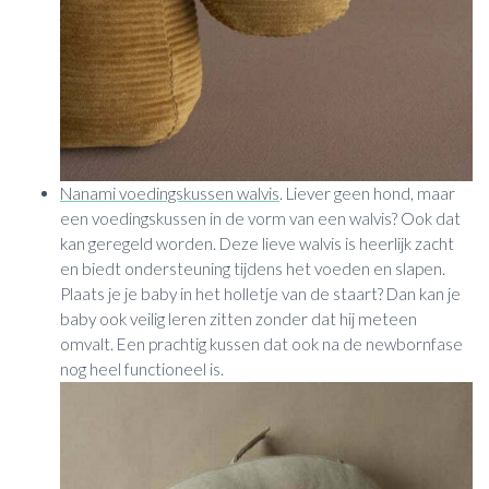
Nanami voedingskussen walvis
. Liever geen hond, maar
een voedingskussen in de vorm van een walvis? Ook dat
kan geregeld worden. Deze lieve walvis is heerlijk zacht
en biedt ondersteuning tijdens het voeden en slapen.
Plaats je je baby in het holletje van de staart? Dan kan je
baby ook veilig leren zitten zonder dat hij meteen
omvalt. Een prachtig kussen dat ook na de newbornfase
nog heel functioneel is.