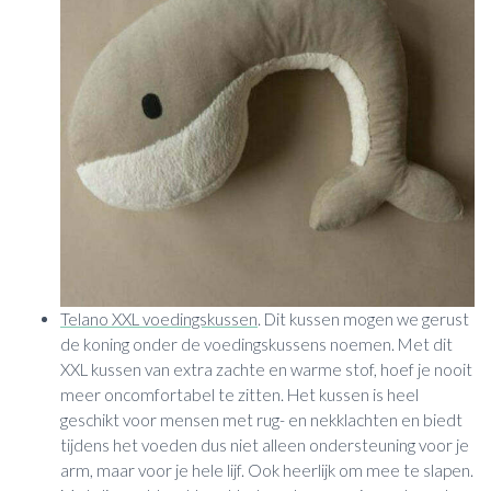
Telano XXL voedingskussen
. Dit kussen mogen we gerust
de koning onder de voedingskussens noemen. Met dit
XXL kussen van extra zachte en warme stof, hoef je nooit
meer oncomfortabel te zitten. Het kussen is heel
geschikt voor mensen met rug- en nekklachten en biedt
tijdens het voeden dus niet alleen ondersteuning voor je
arm, maar voor je hele lijf. Ook heerlijk om mee te slapen.