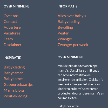
OVER MINIME.NL
INFORMATIE
Over ons
Alles over baby's
Contact
Babyvoeding
Adverteren
Bevalling
Vacatures
Peuter
Team
Zwanger
Disclaimer
Zwanger per week
OVER MINIME.NL
INSPIRATIE
MiniMe.nl is de site voor hippe
Babykleding
mama's. Dagelijks schrijft onze
Babynamen
redactie informatieve en
Babykamer
inspirerende artikelen. Ook kun je
Geboortekaartjes
veel leuke filmpjes bekijken van
kinderen en baby's, testen van
Mama blogs
producten door andere mama's en
Positiekleding
columns lezen.
Bekijk ook onze