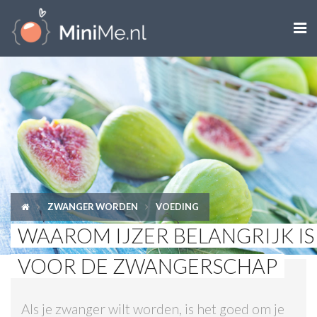

ZWANGER WORDEN
ZWANGER
BABY
PEUTER
ZWANGER WORDEN
VOEDING
KIND
WAAROM IJZER BELANGRIJK IS
LIFESTYLE
VOOR DE ZWANGERSCHAP
DOEN MET KINDEREN
Als je zwanger wilt worden, is het goed om je
SHOPS