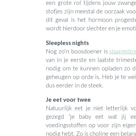
een grote rol tijdens jouw zwang
stofjes zijn meestal de oorzaak vo
dit geval is het hormoon progest
wordt hierdoor slechter en je emoti
Sleepless nights
Nog zo'n boosdoener is
slaapgebr
van in je eerste en laatste trime
nodig om te kunnen opladen zo dat
geheugen op orde is. Heb je te wei
dus eerder in de steek.
Je eet voor twee
Natuurlijk eet je niet letterlij
gezegd 'je baby eet wat jij 
voedingsstoffen op voor zijn eigen 
nodig hebt. Zo is choline een belan