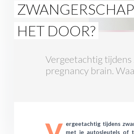
ZWANGERSCHAP 
HET DOOR?
Vergeetachtig tijden
pregnancy brain. Waar
V
ergeetachtig tijdens zw
met je autosleutels of