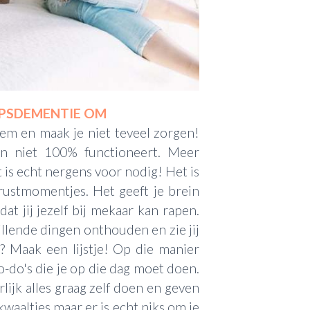
PSDEMENTIE OM
em en maak je niet teveel zorgen!
n niet 100% functioneert. Meer
 is echt nergens voor nodig! Het is
 rustmomentjes. Het geeft je brein
at jij jezelf bij mekaar kan rapen.
illende dingen onthouden en zie jij
 Maak een lijstje! Op die manier
o-do's die je op die dag moet doen.
lijk alles graag zelf doen en geven
waaltjes maar er is echt niks om je