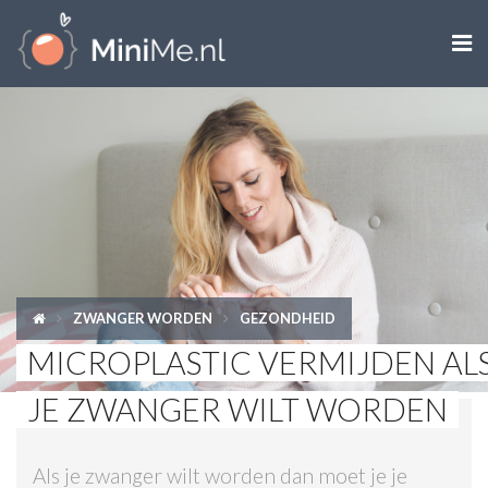

ZWANGER WORDEN
ZWANGER
BABY
PEUTER
ZWANGER WORDEN
GEZONDHEID
KIND
MICROPLASTIC VERMIJDEN AL
LIFESTYLE
JE ZWANGER WILT WORDEN
DOEN MET KINDEREN
Als je zwanger wilt worden dan moet je je
SHOPS