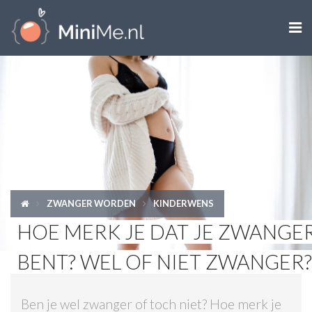

ZWANGER WORDEN
ZWANGER
BABY
PEUTER
ZWANGER WORDEN
KINDERWENS
KIND
HOE MERK JE DAT JE ZWANGE
LIFESTYLE
BENT? WEL OF NIET ZWANGER?
DOEN MET KINDEREN
Ben je wel zwanger of toch niet? Hoe merk je
SHOPS