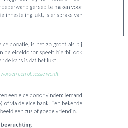
moederwand gereed te maken voor
e innesteling lukt, is er sprake van
celdonatie, is net zo groot als bij
n de eiceldonor speelt hierbij ook
r de kans is dat het lukt.
 worden een obsessie wordt
ren een eiceldonor vinden: iemand
) of via de eicelbank. Een bekende
beeld een zus of goede vriendin.
 bevruchting