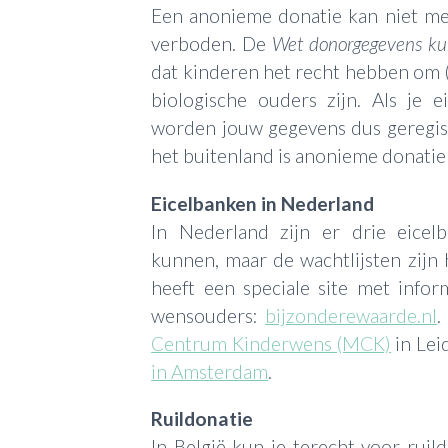
Een anonieme donatie kan niet mee
verboden. De
Wet donorgegevens ku
dat kinderen het recht hebben om (a
biologische ouders zijn. Als je e
worden jouw gegevens dus geregist
het buitenland is anonieme donatie 
Eicelbanken in Nederland
In Nederland zijn er drie eice
kunnen, maar de wachtlijsten zijn
heeft een speciale site met info
wensouders:
bijzonderewaarde.nl
.
Centrum Kinderwens (MCK)
in Lei
in Amsterdam
.
Ruildonatie
In België kun je terecht voor ruild