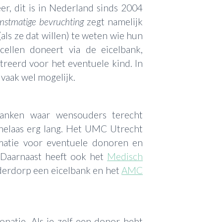
r, dit is in Nederland sinds 2004
nstmatige bevruchting
zegt namelijk
ls ze dat willen) te weten wie hun
icellen doneert via de eicelbank,
reerd voor het eventuele kind. In
vaak wel mogelijk.
lbanken waar wensouders terecht
 helaas erg lang. Het UMC Utrecht
rmatie voor eventuele donoren en
 Daarnaast heeft ook het
Medisch
derdorp een eicelbank en het
AMC
onatie. Als je zelf een donor hebt