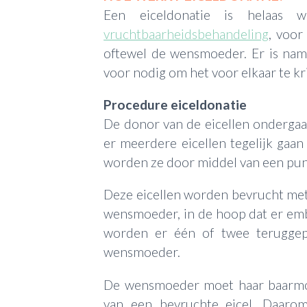
Een eiceldonatie is helaas 
vruchtbaarheidsbehandeling
, voor
oftewel de wensmoeder. Er is nam
voor nodig om het voor elkaar te kr
Procedure eiceldonatie
De donor van de eicellen onderga
er meerdere eicellen tegelijk gaan 
worden ze door middel van een punc
Deze eicellen worden bevrucht met
wensmoeder, in de hoop dat er embry
worden er één of twee teruggep
wensmoeder.
De wensmoeder moet haar baarmo
van een bevruchte eicel. Daarom