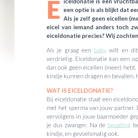
E
iceldonatie is een vruchtb
een optie is als blijkt dat e
Als je zelf geen eicellen (m
eicel van iemand anders toch z
eiceldonatie precies? Wij zochten 
Als je graag een
baby
wilt en dit 
verdrietig. Eiceldonatie kan een op
dan ook geen eicellen (meer) hebt. 
kindje kunnen dragen én bevallen. 
WAT IS EICELDONATIE?
Bij eiceldonatie staat een eiceldon
met het sperma van jouw partner.
vervolgens in jouw baarmoeder gepla
je dus zwanger. Na de
bevalling
be
kindje, en gevoelsmatig ook.