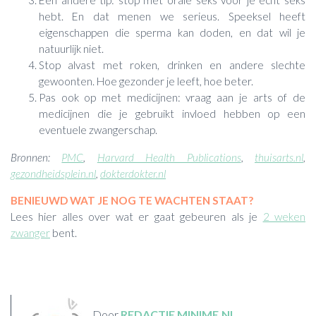
Een andere tip: stop met orale seks voor je echt seks
hebt. En dat menen we serieus. Speeksel heeft
eigenschappen die sperma kan doden, en dat wil je
natuurlijk niet.
Stop alvast met roken, drinken en andere slechte
gewoonten. Hoe gezonder je leeft, hoe beter.
Pas ook op met medicijnen: vraag aan je arts of de
medicijnen die je gebruikt invloed hebben op een
eventuele zwangerschap.
Bronnen:
PMC
,
Harvard Health Publications
,
thuisarts.nl
,
gezondheidsplein.nl
,
dokterdokter.nl
BENIEUWD WAT JE NOG TE WACHTEN STAAT?
Lees hier alles over wat er gaat gebeuren als je
2 weken
zwanger
bent.
Door
REDACTIE MINIME.NL