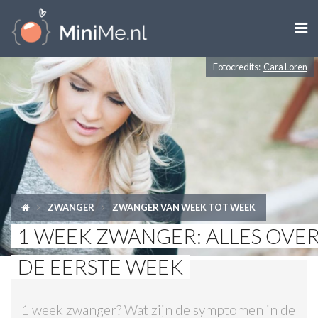

Fotocredits:
Cara Loren
ZWANGER WORDEN
ZWANGER
BABY
PEUTER
ZWANGER
ZWANGER VAN WEEK TOT WEEK
KIND
1 WEEK ZWANGER: ALLES OVE
LIFESTYLE
DE EERSTE WEEK
DOEN MET KINDEREN
1 week zwanger? Wat zijn de symptomen in de
SHOPS