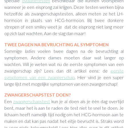
speciale
ovulatietesten
beschikbaar die kunnen voorspellen
wanneer je een eisprong zal krijgen. Deze testen werken bijna
hetzelfde als zwangerschapstesten, alleen meten ze het LH-
hormoon in plaats van HCG-hormoon. Bij twee donkere
strepen of een smiley weet je dat de eisprong niet lang meer
op zich laat wachten. Aan de slag dan maar!
TWEE DAGEN NA BEVRUCHTING AL SYMPTOMEN
Sommige
ladies
voelen twee dagen na de bevruchting al
symptomen. Andere dames moeten daar wat langer op
wachten. Wil je weten wat nu de eerste symptomen van een
zwangerschap zijn? Lees dan dit artikel eens: de
eerste
symptomen van een zwangerschap
. Hier vind je een super
lange lijst met mogelijke symptomen van een zwangerschap!
ZWANGERSCHAPSTEST DOEN?
Een
zwangerschapstest
kun je al doen als je één dag overtijd
bent, maar het is aan te raden de test niet te snel te doen. Je
lichaam heeft namelijk tijd nodig om het HCG-hormoon aan te
maken en dat kan pas nadat het eitje bevrucht is. Straks word
je voor niets teleurgesteld! Lees hier alles over in dit artikel: