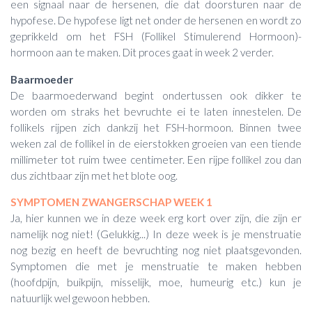
een signaal naar de hersenen, die dat doorsturen naar de
hypofese. De hypofese ligt net onder de hersenen en wordt zo
geprikkeld om het FSH (Follikel Stimulerend Hormoon)-
hormoon aan te maken. Dit proces gaat in week 2 verder.
Baarmoeder
De baarmoederwand begint ondertussen ook dikker te
worden om straks het bevruchte ei te laten innestelen. De
follikels rijpen zich dankzij het FSH-hormoon. Binnen twee
weken zal de follikel in de eierstokken groeien van een tiende
millimeter tot ruim twee centimeter. Een rijpe follikel zou dan
dus zichtbaar zijn met het blote oog.
SYMPTOMEN ZWANGERSCHAP WEEK 1
Ja, hier kunnen we in deze week erg kort over zijn, die zijn er
namelijk nog niet! (Gelukkig...) In deze week is je menstruatie
nog bezig en heeft de bevruchting nog niet plaatsgevonden.
Symptomen die met je menstruatie te maken hebben
(hoofdpijn, buikpijn, misselijk, moe, humeurig etc.) kun je
natuurlijk wel gewoon hebben.