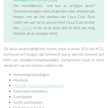
GEMBER EN COCA COLA
Die misselijkheid... wat kun je ertegen doen?
Gembersnoepjes eten of gember bier drinken kan
helpen, net als het drinken van Coca Cola. Toch
raden we aan op te passen met Coca Cola omdat
hier
cafeïne
in zit, en je daar niet te veel van mag
hebben als je zwanger bent.
Dit wil je waarschijnlijk niet horen, maar in week 10 is het hCG-
hormoon het hoogst, dat betekent dat je dan het meeste last
hebt van zwangerschapskwaaltjes. Symptomen waar je deze
week last van zou kunnen hebben zijn:
Stemmingswisselingen
Moeheid
Misselijk (ochtendmisselijkheid)
Ontstoken tandvlees
Constipatie
Vocht vasthouden
Opgeblazen gevoel