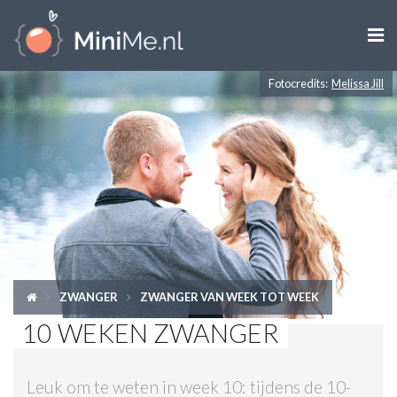

Fotocredits:
Melissa Jill
ZWANGER WORDEN
ZWANGER
BABY
PEUTER
KIND
ZWANGER
ZWANGER VAN WEEK TOT WEEK
LIFESTYLE
10 WEKEN ZWANGER
DOEN MET KINDEREN
Leuk om te weten in week 10: tijdens de 10-
SHOPS