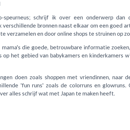
l
-speurneus; schrijf ik over een onderwerp dan d
k verschillende bronnen naast elkaar om een goed arti
e verzamelen en door online shops te struinen op zo
) mama's die goede, betrouwbare informatie zoeken,
ds op het gebied van babykamers en kinderkamers wil
 dingen doen zoals shoppen met vriendinnen, naar de
lende 'fun runs' zoals de colorruns en glowruns. 
over alles schrijf wat met Japan te maken heeft.