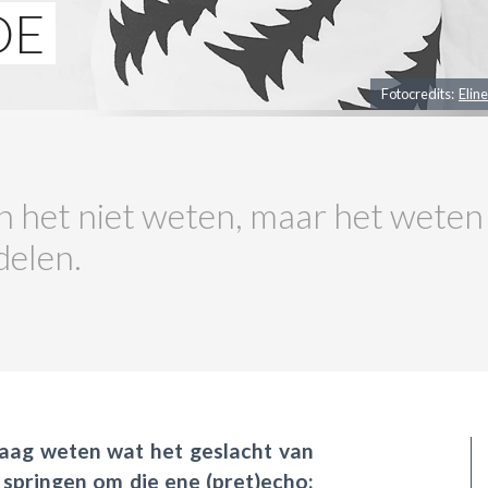
DE
Fotocredits:
Elin
n het niet weten, maar het weten 
delen.
raag weten wat het geslacht van
te springen om die ene (pret)echo: