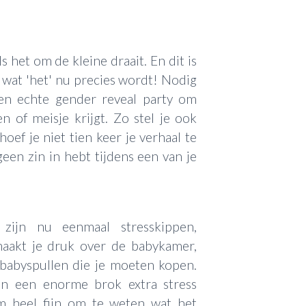
ls het om de kleine draait. En dit is
 wat 'het' nu precies wordt! Nodig
een echte gender reveal party om
n of meisje krijgt. Zo stel je ook
oef je niet tien keer je verhaal te
een zin in hebt tijdens een van je
zijn nu eenmaal stresskippen,
maakt je druk over de babykamer,
 babyspullen die je moeten kopen.
an een enorme brok extra stress
om heel fijn om te weten wat het