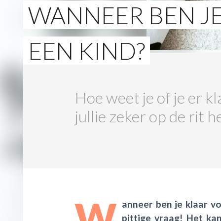
WANNEER BEN J
EEN KIND?
Hoe weet je of je er
jullie zeker op de rit
W
anneer ben je klaar vo
pittige vraag! Het kan 