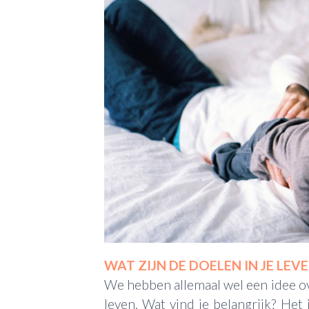
WAT ZIJN DE DOELEN IN JE LEV
We hebben allemaal wel een idee ov
leven. Wat vind je belangrijk? Het i