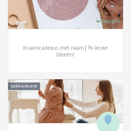
Kraamcadeaus met naam | 9x leuke
ideeën!
GEZIN & RELATIE