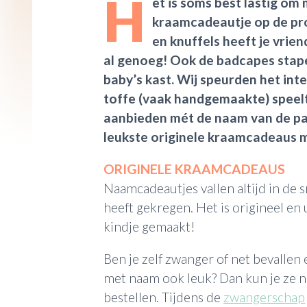
H
et is soms best lastig om
kraamcadeautje op de pr
en knuffels heeft je vrien
al genoeg! Ook de badcapes stape
baby’s kast. Wij speurden het inte
toffe (vaak handgemaakte) speelt
aanbieden mét de naam van de pas
leukste originele kraamcadeaus 
ORIGINELE KRAAMCADEAUS
Naamcadeautjes vallen altijd in de 
heeft gekregen. Het is origineel en 
kindje gemaakt!
Ben je zelf zwanger of net bevallen
met naam ook leuk? Dan kun je ze n
bestellen. Tijdens de
zwangerschap