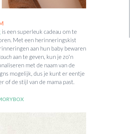
AM
x
is een superleuk cadeau om te
oren. Met een herinneringskist
erinneringen aan hun baby bewaren
touch
aan te geven, kun je zo'n
onaliseren met de naam van de
igns mogelijk, dus je kunt er eentje
r of de stijl van de mama past.
MORYBOX