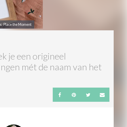
s: Place the Moment
ek je een origineel
dingen mét de naam van het