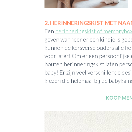
2. HERINNERINGSKIST MET NA
Een
herinneringskist of memorybo
geven wanneer er een kindje is geb
kunnen de kersverse ouders alle h
voor later! Om er een persoonlijke
houten herinneringskist laten pers
baby! Er zijn veel verschillende des
kiezen die helemaal bij de babykame
KOOP ME