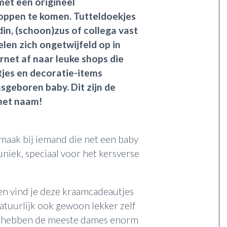
 met een origineel
oppen te komen. Tutteldoekjes
din, (schoon)zus of collega vast
len zich ongetwijfeld op in
rnet af naar leuke shops die
jes en decoratie-items
geboren baby. Dit zijn de
met naam!
smaak bij iemand die net een baby
uniek, speciaal voor het kersverse
 en vind je deze kraamcadeautjes
atuurlijk ook gewoon lekker zelf
hebben de meeste dames enorm