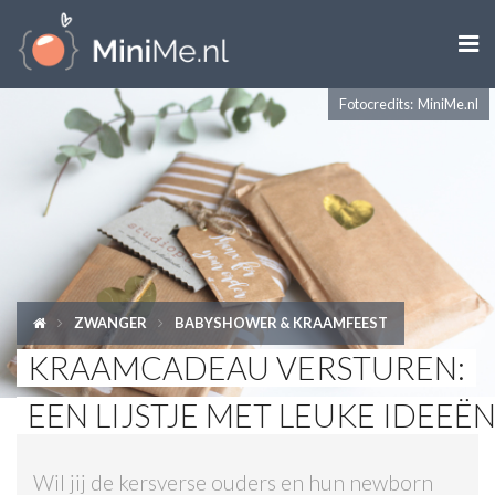

Fotocredits: MiniMe.nl
ZWANGER WORDEN
ZWANGER
BABY
PEUTER
ZWANGER
BABYSHOWER & KRAAMFEEST
KIND
KRAAMCADEAU VERSTUREN:
LIFESTYLE
EEN LIJSTJE MET LEUKE IDEEËN
DOEN MET KINDEREN
Wil jij de kersverse ouders en hun newborn
SHOPS