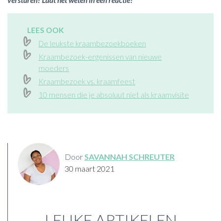
versturen? Laat het weten in een reactie!
LEES OOK
De leukste kraambezoekboeken
Kraambezoek-ergenissen van nieuwe
moeders
Kraambezoek vs. kraamfeest
10 mensen die je absoluut niet als kraamvisite
Door
SAVANNAH SCHREUTER
30 maart 2021
LEUKE ARTIKELEN