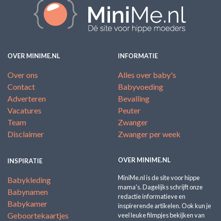
OVER MINIME.NL
INFORMATIE
Over ons
Alles over baby's
Contact
Babyvoeding
Adverteren
Bevalling
Vacatures
Peuter
Team
Zwanger
Disclaimer
Zwanger per week
OVER MINIME.NL
INSPIRATIE
MiniMe.nl is de site voor hippe
Babykleding
mama's. Dagelijks schrijft onze
Babynamen
redactie informatieve en
Babykamer
inspirerende artikelen. Ook kun je
Geboortekaartjes
veel leuke filmpjes bekijken van