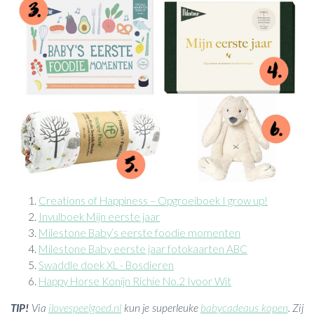
Creations of Happiness – Opgroeiboek I grow up!
Invulboek Mijn eerste jaar
Milestone Baby’s eerste foodie momenten
Milestone Baby eerste jaar fotokaarten ABC
Swaddle doek XL - Bosdieren
Happy Horse Konijn Richie No.2 Ivoor Wit
TIP!
Via
ilovespeelgoed.nl
kun je superleuke
babycadeaus kopen
. Zij