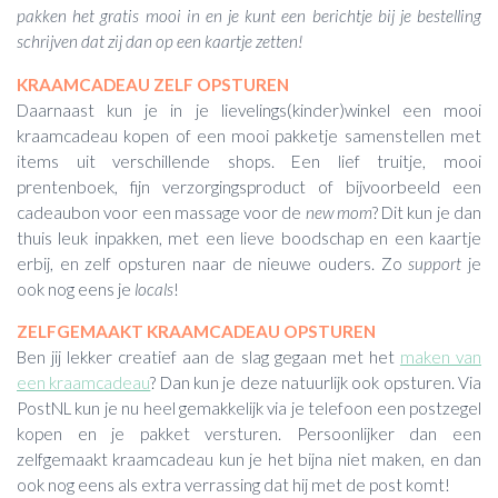
pakken het gratis mooi in en je kunt een berichtje bij je bestelling
schrijven dat zij dan op een kaartje zetten!
KRAAMCADEAU ZELF OPSTUREN
Daarnaast kun je in je lievelings(kinder)winkel een mooi
kraamcadeau kopen of een mooi pakketje samenstellen met
items uit verschillende shops. Een lief truitje, mooi
prentenboek, fijn verzorgingsproduct of bijvoorbeeld een
cadeaubon voor een massage voor de
new mom
? Dit kun je dan
thuis leuk inpakken, met een lieve boodschap en een kaartje
erbij, en zelf opsturen naar de nieuwe ouders. Zo
support
je
ook nog eens je
locals
!
ZELFGEMAAKT KRAAMCADEAU OPSTUREN
Ben jij lekker creatief aan de slag gegaan met het
maken van
een kraamcadeau
? Dan kun je deze natuurlijk ook opsturen. Via
PostNL kun je nu heel gemakkelijk via je telefoon een postzegel
kopen en je pakket versturen. Persoonlijker dan een
zelfgemaakt kraamcadeau kun je het bijna niet maken, en dan
ook nog eens als extra verrassing dat hij met de post komt!