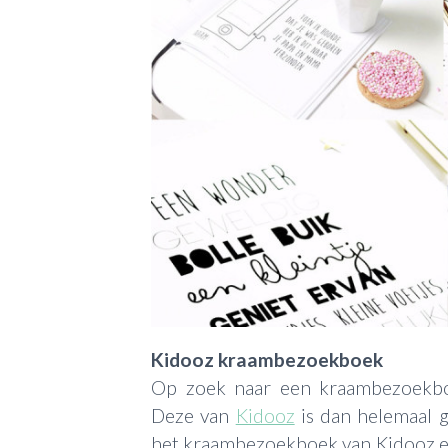
Kidooz kraambezoekboek
Op zoek naar een kraambezoekboe
Deze van
Kidooz
is dan helemaal g
het kraambezoekboek van Kidooz e