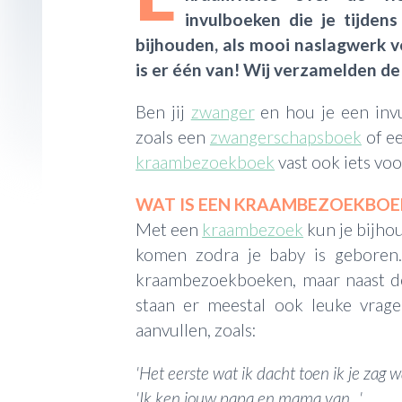
invulboeken die je tijden
bijhouden, als mooi naslagwerk 
is er één van! Wij verzamelden 
Ben jij
zwanger
en hou je een invu
zoals een
zwangerschapsboek
of e
kraambezoekboek
vast ook iets voo
WAT IS EEN KRAAMBEZOEKBOE
Met een
kraambezoek
kun je bijho
komen zodra je baby is geboren.
kraambezoekboeken, maar naast de
staan er meestal ook leuke vrag
aanvullen, zoals:
'Het eerste wat ik dacht toen ik je zag wa
'Ik ken jouw papa en mama van...'