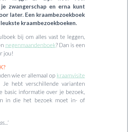
s je zwangerschap en erna kunt
voor later. Een kraambezoekboek
de leukste kraambezoekboeken.
lboek bij om alles vast te leggen,
en
negenmaandenboek
? Dan is een
r jou!
K?
uden wie er allemaal op
kraamvisite
 Je hebt verschillende varianten
 basic informatie over je bezoek,
en in die het bezoek moet in- of
s...'