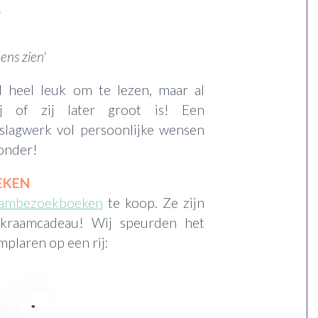
'
ens zien'
al heel leuk om te lezen, maar al
j of zij later groot is! Een
slagwerk vol persoonlijke wensen
zonder!
EKEN
aambezoekboeken
te koop. Ze zijn
 kraamcadeau! Wij speurden het
mplaren op een rij: