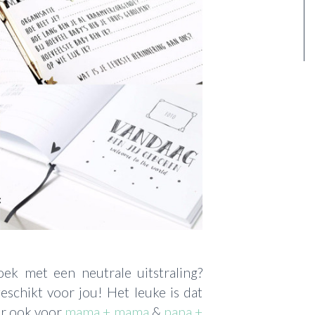
k met een neutrale uitstraling?
eschikt voor jou! Het leuke is dat
r ook voor
mama + mama
&
papa +