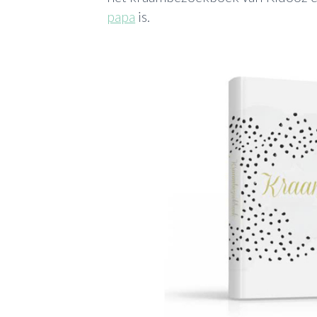
papa
is.