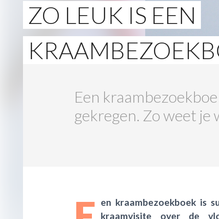
ZO LEUK IS EEN
KRAAMBEZOEKB
Een kraambezoekboek i
gekregen. Zo weet je w
E
en kraambezoekboek is sup
kraamvisite over de vlo