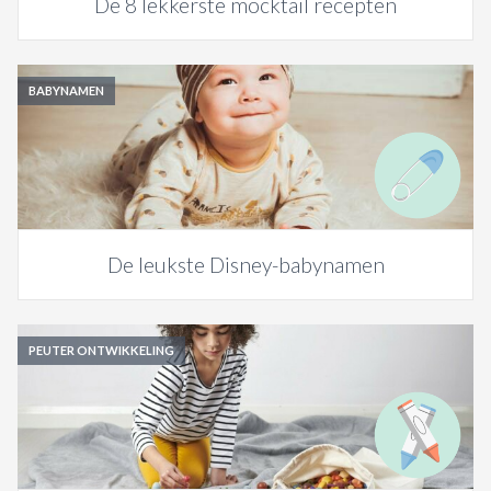
De 8 lekkerste mocktail recepten
BABYNAMEN
De leukste Disney-babynamen
PEUTER ONTWIKKELING