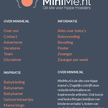
OVER MINIME.NL
INFORMATIE
Over ons
Alles over baby's
Contact
Babyvoeding
Adverteren
Bevalling
Vacatures
Peuter
Team
Zwanger
Disclaimer
Zwanger per week
OVER MINIME.NL
INSPIRATIE
MiniMe.nl is de site voor hippe
Babykleding
mama's. Dagelijks schrijft onze
Babynamen
redactie informatieve en
Babykamer
inspirerende artikelen. Ook kun je
Geboortekaartjes
veel leuke filmpjes bekijken van
kinderen en baby's, testen van
Mama blogs