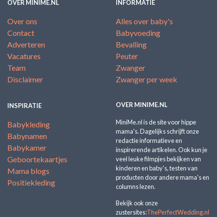
OVER MINIME.NL
INFORMATIE
Over ons
Alles over baby's
Contact
Babyvoeding
Adverteren
Bevalling
Vacatures
Peuter
Team
Zwanger
Disclaimer
Zwanger per week
OVER MINIME.NL
INSPIRATIE
MiniMe.nl is de site voor hippe
Babykleding
mama's. Dagelijks schrijft onze
Babynamen
redactie informatieve en
Babykamer
inspirerende artikelen. Ook kun je
Geboortekaartjes
veel leuke filmpjes bekijken van
kinderen en baby's, testen van
Mama blogs
producten door andere mama's en
Positiekleding
columns lezen.
Bekijk ook onze
zustersites:
ThePerfectWedding.nl