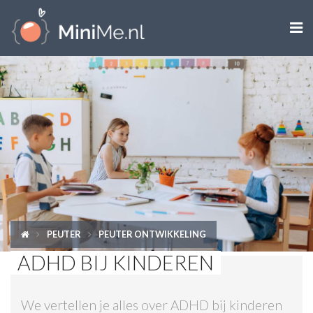

ZWANGER WORDEN
ZWANGER
BABY
PEUTER
KIND
PEUTER
PEUTER ONTWIKKELING
LIFESTYLE
ADHD BIJ KINDEREN
DOEN MET KINDEREN
We vertellen je alles over ADHD bij kinderen
SHOPS