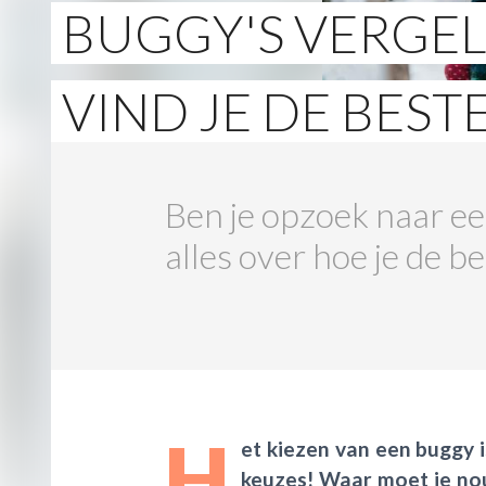
BUGGY'S VERGEL
VIND JE DE BEST
Ben je opzoek naar ee
alles over hoe je de be
H
et kiezen van een buggy i
keuzes! Waar moet je nou