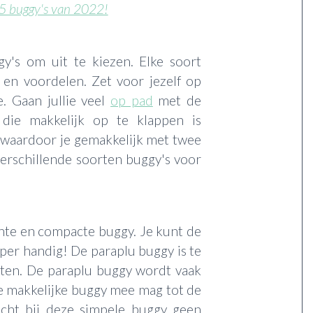
5 buggy's van 2022!
gy's om uit te kiezen. Elke soort
 en voordelen. Zet voor jezelf op
ie. Gaan jullie veel
op pad
met de
 die makkelijk op te klappen is
s waardoor je gemakkelijk met twee
verschillende soorten buggy's voor
chte en compacte buggy. Je kunt de
per handig! De paraplu buggy is te
ten. De paraplu buggy wordt vaak
de makkelijke buggy mee mag tot de
acht bij deze simpele buggy geen