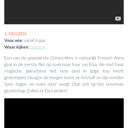
2. FROZEN
Voor wie:
vanaf 6 jaar
Waar kijken:
Disney+
Een van de populairste Disney-films is natuurlijk Frozen! Anna
gaat in de eerste film op zoek naar haar zus Elsa, die met haar
magische ijskrachten het hele land in ijzige kou heeft
gedompeld. Hoog in de bergen komt ze Kristoff en zijn rendier
Sven tegen, en even later voegt Olaf zich bij het vreemde
gezelschap. Zullen ze Elsa vinden?