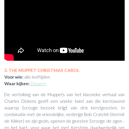
3. THE MUPPET CHRISTMAS CAROL
Voor wie:
alle leeftijden
Waar kijken:
Disney+
De vertolking van de Muppets van het klassieke verhaal van
Charles Dickens geeft een unieke twist aan die kerstavond
waarop Scrooge bezoek krijgt van drie kerstgeesten. In
combinatie met de vriendelijke, nederige Bob Cratchit (Kermit
de Kikker) en zijn gezin, openen de geesten Scrooge de ogen -
en het hart- voor waar het met Kerstmis daadwerkelijk om