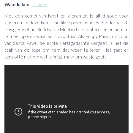
Waar kijken:
Disney+
Met een combi van kerst en dieren zit je altijd goed voor
kinderen. In deze komische film spelen hondjes Budderball, B-
Dawg, Rosebud, Buddha en Mudbud de hoofdrollen en nemen
je mee op een waar kerstavontuur. Als Puppy Paws, de zoon
van Santa Paws, de echte kerstgedachte vergeet, is het de
taak van de pups om hem dat weer te leren. Het gaat er
tenslotte niet om wat je krijgt, maar om wat je geeft!