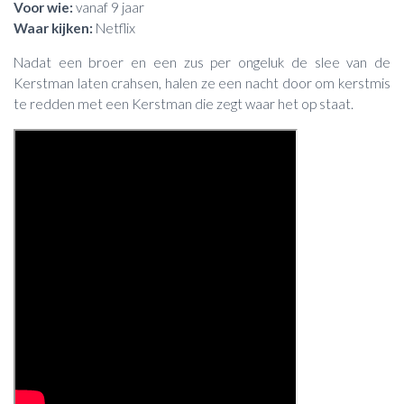
Voor wie:
vanaf 9 jaar
Waar kijken:
Netflix
Nadat een broer en een zus per ongeluk de slee van de
Kerstman laten crahsen, halen ze een nacht door om kerstmis
te redden met een Kerstman die zegt waar het op staat.