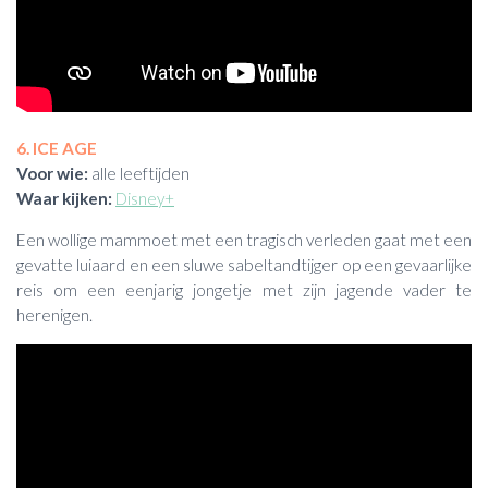
6. ICE AGE
Voor wie:
alle leeftijden
Waar kijken:
Disney+
Een wollige mammoet met een tragisch verleden gaat met een
gevatte luiaard en een sluwe sabeltandtijger op een gevaarlijke
reis om een eenjarig jongetje met zijn jagende vader te
herenigen.