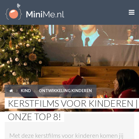

ZWANGER WORDEN
ZWANGER
BABY
PEUTER
KIND
ONTWIKKELING KINDEREN
KIND
KERSTFILMS VOOR KINDEREN |
LIFESTYLE
ONZE TOP 8!
DOEN MET KINDEREN
Met deze kerstfilms voor kinderen komen jij
SHOPS