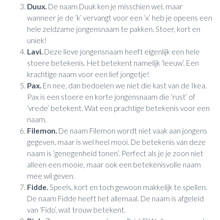
Duux.
De naam Duuk ken je misschien wel, maar
wanneer je de ‘k’ vervangt voor een ‘x’ heb je opeens een
hele zeldzame jongensnaam te pakken. Stoer, kort en
uniek!
Lavi.
Deze lieve jongensnaam heeft eigenlijk een hele
stoere betekenis. Het betekent namelijk ‘leeuw’. Een
krachtige naam voor een lief jongetje!
Pax.
En nee, dan bedoelen we niet die kast van de Ikea.
Pax is een stoere en korte jongensnaam die ‘rust’ of
‘vrede’ betekent. Wat een prachtige betekenis voor een
naam.
Filemon.
De naam Filemon wordt niet vaak aan jongens
gegeven, maar is wel heel mooi. De betekenis van deze
naam is ‘genegenheid tonen’. Perfect als je je zoon niet
alleen een mooie, maar ook een betekenisvolle naam
mee wil geven.
Fidde.
Speels, kort en toch gewoon makkelijk te spellen.
De naam Fidde heeft het allemaal. De naam is afgeleid
van ‘Fido’, wat trouw betekent.