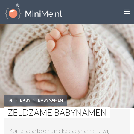

ZWANGER WORDEN
ZWANGER
BABY
PEUTER
KIND
BABY
BABYNAMEN
LIFESTYLE
ZELDZAME BABYNAMEN
DOEN MET KINDEREN
Korte, aparte en unieke babynamen… wij
SHOPS