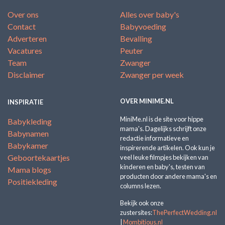
Over ons
Alles over baby's
Contact
Babyvoeding
Adverteren
Bevalling
Vacatures
Peuter
Team
Zwanger
Disclaimer
Zwanger per week
OVER MINIME.NL
INSPIRATIE
MiniMe.nl is de site voor hippe
Babykleding
mama's. Dagelijks schrijft onze
Babynamen
redactie informatieve en
Babykamer
inspirerende artikelen. Ook kun je
Geboortekaartjes
veel leuke filmpjes bekijken van
kinderen en baby's, testen van
Mama blogs
producten door andere mama's en
Positiekleding
columns lezen.
Bekijk ook onze
zustersites:
ThePerfectWedding.nl
|
Mombitious.nl