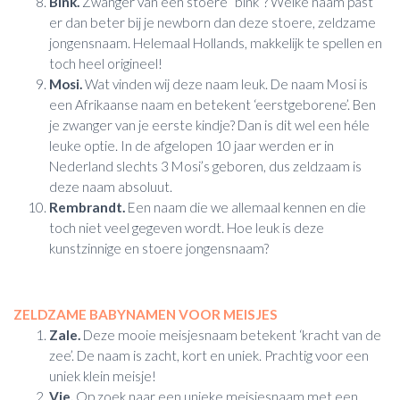
Bink.
Zwanger van een stoere “bink”? Welke naam past
er dan beter bij je newborn dan deze stoere, zeldzame
jongensnaam. Helemaal Hollands, makkelijk te spellen en
toch heel origineel!
Mosi.
Wat vinden wij deze naam leuk. De naam Mosi is
een Afrikaanse naam en betekent ‘eerstgeborene’. Ben
je zwanger van je eerste kindje? Dan is dit wel een héle
leuke optie. In de afgelopen 10 jaar werden er in
Nederland slechts 3 Mosi’s geboren, dus zeldzaam is
deze naam absoluut.
Rembrandt.
Een naam die we allemaal kennen en die
toch niet veel gegeven wordt. Hoe leuk is deze
kunstzinnige en stoere jongensnaam?
ZELDZAME BABYNAMEN VOOR MEISJES
Zale.
Deze mooie meisjesnaam betekent ‘kracht van de
zee’. De naam is zacht, kort en uniek. Prachtig voor een
uniek klein meisje!
Vie.
Op zoek naar een unieke meisjesnaam met een