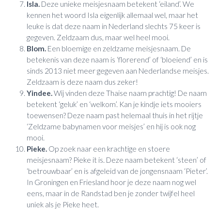
Isla.
Deze unieke meisjesnaam betekent ‘eiland’. We
kennen het woord Isla eigenlijk allemaal wel, maar het
leuke is dat deze naam in Nederland slechts 75 keer is
gegeven. Zeldzaam dus, maar wel heel mooi.
Blom.
Een bloemige en zeldzame meisjesnaam. De
betekenis van deze naam is ‘florerend’ of ‘bloeiend’ en is
sinds 2013 niet meer gegeven aan Nederlandse meisjes.
Zeldzaam is deze naam dus zeker!
Yindee.
Wij vinden deze Thaise naam prachtig! De naam
betekent ‘geluk’ en ‘welkom’. Kan je kindje iets mooiers
toewensen? Deze naam past helemaal thuis in het rijtje
‘Zeldzame babynamen voor meisjes’ en hij is ook nog
mooi.
Pieke.
Op zoek naar een krachtige en stoere
meisjesnaam? Pieke it is. Deze naam betekent ‘steen’ of
‘betrouwbaar’ en is afgeleid van de jongensnaam ‘Pieter’.
In Groningen en Friesland hoor je deze naam nog wel
eens, maar in de Randstad ben je zonder twijfel heel
uniek als je Pieke heet.