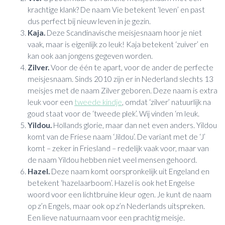
krachtige klank? De naam Vie betekent ‘leven’ en past
dus perfect bij nieuw leven in je gezin.
Kaja.
Deze Scandinavische meisjesnaam hoor je niet
vaak, maar is eigenlijk zo leuk! Kaja betekent ‘zuiver’ en
kan ook aan jongens gegeven worden.
Zilver.
Voor de één te apart, voor de ander de perfecte
meisjesnaam. Sinds 2010 zijn er in Nederland slechts 13
meisjes met de naam Zilver geboren. Deze naam is extra
leuk voor een
tweede kindje
, omdat ‘zilver’ natuurlijk na
goud staat voor de ‘tweede plek’. Wij vinden ‘m leuk.
Yildou.
Hollands glorie, maar dan net even anders. Yildou
komt van de Friese naam ‘Jildou’. De variant met de ‘J’
komt – zeker in Friesland – redelijk vaak voor, maar van
de naam Yildou hebben niet veel mensen gehoord.
Hazel.
Deze naam komt oorspronkelijk uit Engeland en
betekent ‘hazelaarboom’. Hazel is ook het Engelse
woord voor een lichtbruine kleur ogen. Je kunt de naam
op z’n Engels, maar ook op z’n Nederlands uitspreken.
Een lieve natuurnaam voor een prachtig meisje.