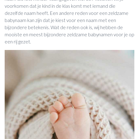
voorkomen dat je kind in de klas komt met iemand die
dezelfde naam heeft. Een andere reden voor een zeldzame
babynaam kan zijn dat je kiest voor een naam met een
bijzondere betekenis. Wat de reden ook is, wij hebben de
mooiste en meest bijzondere zeldzame babynamen voor je op
een rij gezet.