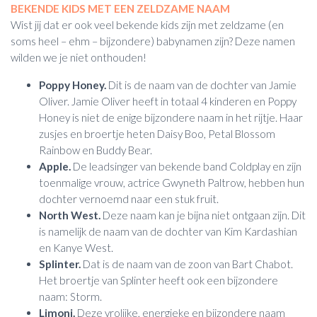
BEKENDE KIDS MET EEN ZELDZAME NAAM
Wist jij dat er ook veel bekende kids zijn met zeldzame (en
soms heel – ehm – bijzondere) babynamen zijn? Deze namen
wilden we je niet onthouden!
Poppy Honey.
Dit is de naam van de dochter van Jamie
Oliver. Jamie Oliver heeft in totaal 4 kinderen en Poppy
Honey is niet de enige bijzondere naam in het rijtje. Haar
zusjes en broertje heten Daisy Boo, Petal Blossom
Rainbow en Buddy Bear.
Apple.
De leadsinger van bekende band Coldplay en zijn
toenmalige vrouw, actrice Gwyneth Paltrow, hebben hun
dochter vernoemd naar een stuk fruit.
North West.
Deze naam kan je bijna niet ontgaan zijn. Dit
is namelijk de naam van de dochter van Kim Kardashian
en Kanye West.
Splinter.
Dat is de naam van de zoon van Bart Chabot.
Het broertje van Splinter heeft ook een bijzondere
naam: Storm.
Limoni.
Deze vrolijke, energieke en bijzondere naam