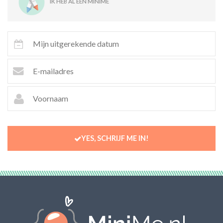
IK HEB AL EEN MINIME
YES, SCHRIJF ME IN!