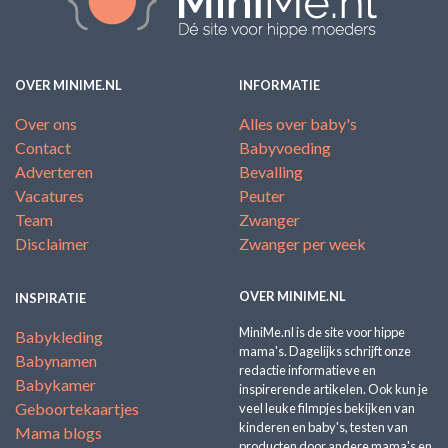
OVER MINIME.NL
INFORMATIE
Over ons
Alles over baby's
Contact
Babyvoeding
Adverteren
Bevalling
Vacatures
Peuter
Team
Zwanger
Disclaimer
Zwanger per week
OVER MINIME.NL
INSPIRATIE
MiniMe.nl is de site voor hippe
Babykleding
mama's. Dagelijks schrijft onze
Babynamen
redactie informatieve en
Babykamer
inspirerende artikelen. Ook kun je
Geboortekaartjes
veel leuke filmpjes bekijken van
kinderen en baby's, testen van
Mama blogs
producten door andere mama's en