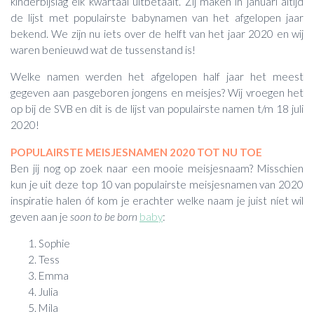
kinderbijslag elk kwartaal uitbetaalt. Zij maken in januari altijd
de lijst met populairste babynamen van het afgelopen jaar
bekend. We zijn nu iets over de helft van het jaar 2020 en wij
waren benieuwd wat de tussenstand is!
Welke namen werden het afgelopen half jaar het meest
gegeven aan pasgeboren jongens en meisjes? Wij vroegen het
op bij de SVB en dit is de lijst van populairste namen t/m 18 juli
2020!
POPULAIRSTE MEISJESNAMEN 2020 TOT NU TOE
Ben jij nog op zoek naar een mooie meisjesnaam? Misschien
kun je uit deze top 10 van populairste meisjesnamen van 2020
inspiratie halen óf kom je erachter welke naam je juist níet wil
geven aan je
soon to be born
baby
:
Sophie
Tess
Emma
Julia
Mila