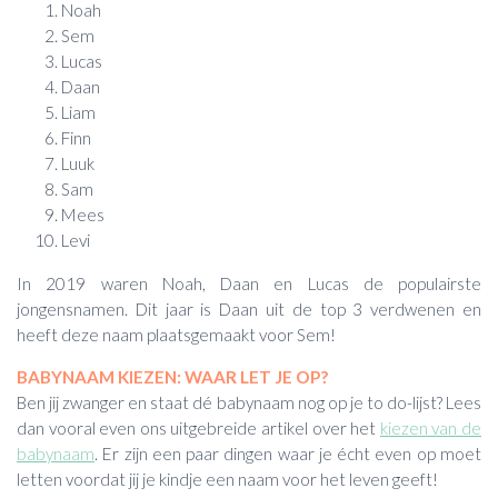
Noah
Sem
Lucas
Daan
Liam
Finn
Luuk
Sam
Mees
Levi
In 2019 waren Noah, Daan en Lucas de populairste
jongensnamen. Dit jaar is Daan uit de top 3 verdwenen en
heeft deze naam plaatsgemaakt voor Sem!
BABYNAAM KIEZEN: WAAR LET JE OP?
Ben jij zwanger en staat dé babynaam nog op je to do-lijst? Lees
dan vooral even ons uitgebreide artikel over het
kiezen van de
babynaam
. Er zijn een paar dingen waar je écht even op moet
letten voordat jij je kindje een naam voor het leven geeft!