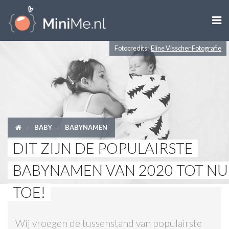

Fotocredits:
Eline Visscher Fotografie
ZWANGER WORDEN
ZWANGER
BABY
BABY
BABYNAMEN
PEUTER
DIT ZIJN DE POPULAIRSTE
KIND
BABYNAMEN VAN 2020 TOT NU
LIFESTYLE
TOE!
DOEN MET KINDEREN
Wij vroegen de tussenstand van populairste
SHOPS