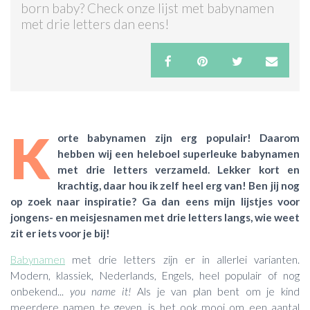
born baby? Check onze lijst met babynamen
met drie letters dan eens!
ACTIES & KORTING
K
orte babynamen zijn erg populair! Daarom
hebben wij een heleboel superleuke babynamen
met drie letters verzameld. Lekker kort en
krachtig, daar hou ik zelf heel erg van! Ben jij nog
op zoek naar inspiratie? Ga dan eens mijn lijstjes voor
jongens- en meisjesnamen met drie letters langs, wie weet
zit er iets voor je bij!
Babynamen
met drie letters zijn er in allerlei varianten.
Modern, klassiek, Nederlands, Engels, heel populair of nog
onbekend...
you name it!
Als je van plan bent om je kind
meerdere namen te geven, is het ook mooi om een aantal