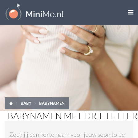

ZWANGER WORDEN
ZWANGER
BABY
PEUTER
KIND
BABY
BABYNAMEN
LIFESTYLE
BABYNAMEN MET DRIE LETTER
DOEN MET KINDEREN
Zoek jij een korte naam voor jouw soon to be
SHOPS