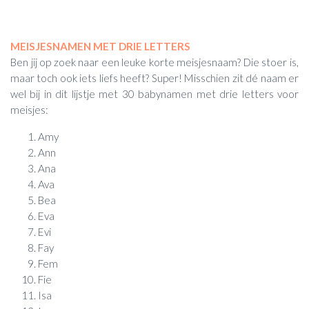
MEISJESNAMEN MET DRIE LETTERS
Ben jij op zoek naar een leuke korte meisjesnaam? Die stoer is,
maar toch ook iets liefs heeft? Super! Misschien zit dé naam er
wel bij in dit lijstje met 30 babynamen met drie letters voor
meisjes:
Amy
Ann
Ana
Ava
Bea
Eva
Evi
Fay
Fem
Fie
Isa