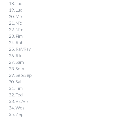
Luc
Lux
Mik
Nic
Nim
Pim
Rob
Raf/Rav
Rik
Sam
Sem
Seb/Sep
Syl
Tim
Ted
Vic/Vik
Wes
Zep