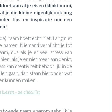
oet aan al je eisen (klinkt mooi,
il je die kleine eigenlijk ook nog
der tips en inspiratie om een
en!
de) naam hoeft echt niet. Lang niet
re namen. Niemand verplicht je tot
am, dus als je er veel stress van
hien, als je er niet meer aan denkt,
ess kan creativiteit behoorlijk in de
llen gaan, dan staan hieronder wat
jker kunnen maken.
kiezen - de checklist
één tweede naam, waarom gebruik je