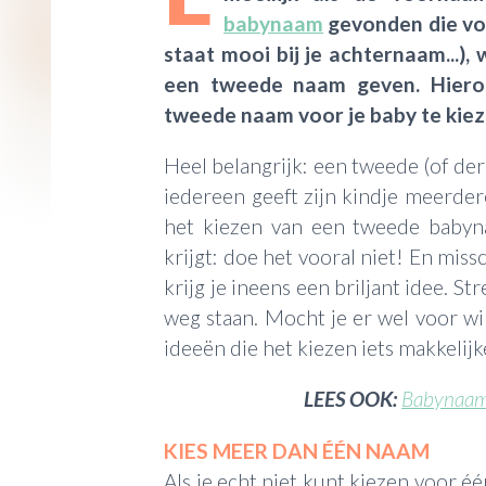
babynaam
gevonden die vold
staat mooi bij je achternaam...), w
een tweede naam geven. Hieron
tweede naam voor je baby te kiez
Heel belangrijk: een tweede (of der
iedereen geeft zijn kindje meerde
het kiezen van een tweede babyna
krijgt: doe het vooral niet! En missc
krijg je ineens een briljant idee. Str
weg staan. Mocht je er wel voor wi
ideeën die het kiezen iets makkeli
LEES OOK:
Babynaam 
KIES MEER DAN ÉÉN NAAM
Als je echt niet kunt kiezen voor 