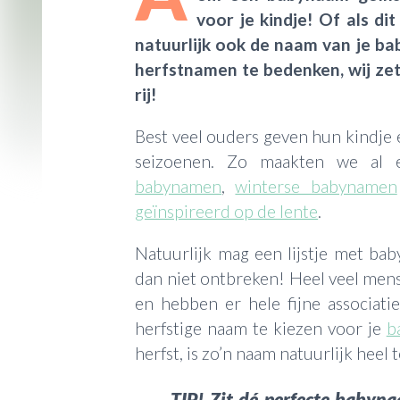
voor je kindje! Of als dit
natuurlijk ook de naam van je ba
herfstnamen te bedenken, wij zet
rij!
Best veel ouders geven hun kindje 
seizoenen. Zo maakten we al 
babynamen
,
winterse babynamen
geïnspireerd op de lente
.
Natuurlijk mag een lijstje met ba
dan niet ontbreken! Heel veel mense
en hebben er hele fijne associa
herfstige naam te kiezen voor je
b
herfst, is zo’n naam natuurlijk heel 
TIP! Zit dé perfecte babyna