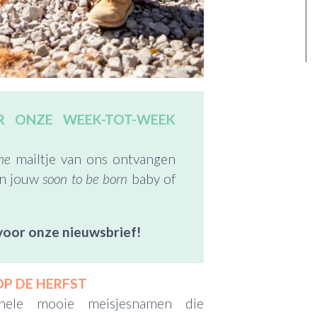
OR ONZE WEEK-TOT-WEEK
me
mailtje van ons ontvangen
an jouw
soon to be born
baby of
voor onze nieuwsbrief!
OP DE HERFST
hele mooie meisjesnamen die