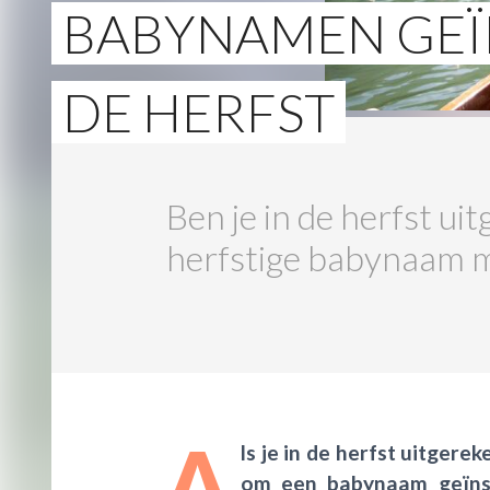
BABYNAMEN GEÏ
DE HERFST
Ben je in de herfst ui
herfstige babynaam mi
A
ls je in de herfst uitgerek
om een babynaam geïnsp