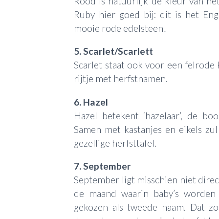
Rood is natuurlijk dé kleur van he
Ruby hier goed bij: dit is het En
mooie rode edelsteen!
5. Scarlet/Scarlett
Scarlet staat ook voor een felrode 
rijtje met herfstnamen.
6. Hazel
Hazel betekent ‘hazelaar’, de b
Samen met kastanjes en eikels zu
gezellige herfsttafel.
7. September
September ligt misschien niet dire
de maand waarin baby’s worden
gekozen als tweede naam. Dat z