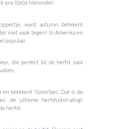
k ons lijstje hieronder:
koppertje, want autumn betekent
ter niet vaak tegen! In Amerika en
l populair.
ur, die perfect bij de herfst past
allen.
en betekent ‘lijsterbes’. Dat is de
: de ultieme herfstuitstraling!
e herfst.