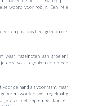
t najaar en de herfst. Daarom past
gelse woord voor robijn. Een héle
kleur en past dus heel goed in ons
oom waar hazelnoten aan groeien!
l je deze vaak tegenkomen op een
ct voor de hand als voornaam, maar
 geboren worden wél regelmatig
ou je ook met september kunnen