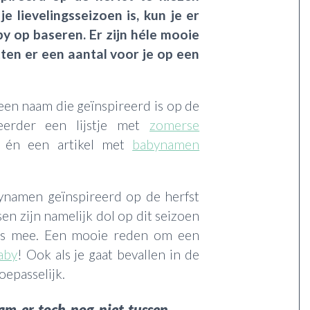
 je lievelingsseizoen is, kun je er
by op baseren. Er zijn héle mooie
ten er een aantal voor je op een
een naam die geïnspireerd is op de
eerder een lijstje met
zomerse
én een artikel met
babynamen
bynamen geïnspireerd op de herfst
n zijn namelijk dol op dit seizoen
ties mee. Een mooie reden om een
aby
! Ook als je gaat bevallen in de
toepasselijk.
am er toch nog niet tussen,