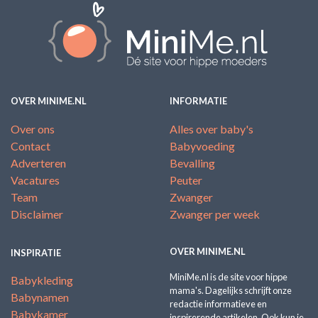
OVER MINIME.NL
INFORMATIE
Over ons
Alles over baby's
Contact
Babyvoeding
Adverteren
Bevalling
Vacatures
Peuter
Team
Zwanger
Disclaimer
Zwanger per week
OVER MINIME.NL
INSPIRATIE
MiniMe.nl is de site voor hippe
Babykleding
mama's. Dagelijks schrijft onze
Babynamen
redactie informatieve en
Babykamer
inspirerende artikelen. Ook kun je