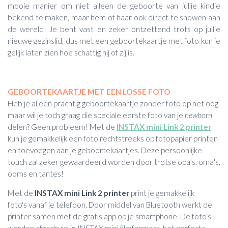
mooie manier om niet alleen de geboorte van jullie kindje
bekend te maken, maar hem of haar ook direct te showen aan
de wereld! Je bent vast en zeker ontzettend trots op jullie
nieuwe gezinslid, dus met een geboortekaartje met foto kun je
gelijk laten zien hoe schattig hij of zij is.
GEBOORTEKAARTJE MET EEN LOSSE FOTO
Heb je al een prachtig geboortekaartje zonder foto op het oog,
maar wil je toch graag die speciale eerste foto van je
newborn
delen? Geen probleem! Met de
INSTAX mini Link 2 printer
kun je gemakkelijk een foto rechtstreeks op fotopapier printen
en toevoegen aan je geboortekaartjes. Deze persoonlijke
touch zal zeker gewaardeerd worden door trotse opa's, oma's,
ooms en tantes!
Met de
INSTAX mini Link 2 printer
print je gemakkelijk
foto's vanaf je telefoon. Door middel van Bluetooth werkt de
printer samen met de gratis app op je smartphone. De foto's
worden afgedrukt in INSTAX mini filmformaat, het perfecte