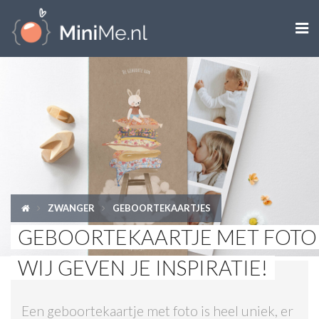

ZWANGER WORDEN
ZWANGER
BABY
PEUTER
ZWANGER
GEBOORTEKAARTJES
KIND
GEBOORTEKAARTJE MET FOTO 
LIFESTYLE
WIJ GEVEN JE INSPIRATIE!
DOEN MET KINDEREN
Een geboortekaartje met foto is heel uniek, er
SHOPS