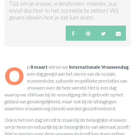
Tijd om je vrouw, vriendinnen, moeder, zus
en/of dochter in het zonnetje te zetten! Wij
ACTIES & KORTING
geven ideeën hoe je dat kan doen.
O
p
8 maart
vieren we
Internationale Vrouwendag
,
een dag gewijd aan het vieren van de sociale,
economische, culturele en politieke prestaties van
vrouwen over de hele wereld. Het is een dag
waarop we stilstaan bij de vooruitgang die is geboekt op het
gebied van gendergelijkheid, maar ook bij de uitdagingen
waarmee vrouwen nog steeds worden geconfronteerd.
Ook is het een dag om stil te staan bij de belangrijke vrouwen
om je heen en natuurlijk bij de belangrijkste van allemaal: jezelf!
Wat je precies voor deze vrouwen én jezelf kan doen zetten