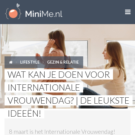

ZWANGER WORDEN
ZWANGER
BABY
LIFESTYLE
GEZIN & RELATIE
WAT KAN JE DOEN VOOR
PEUTER
INTERNATIONALE
KIND
VROUWENDAG? | DE LEUKSTE
LIFESTYLE
IDEEËN!
DOEN MET KINDEREN
8 maart is het Internationale Vrouwendag!
SHOPS