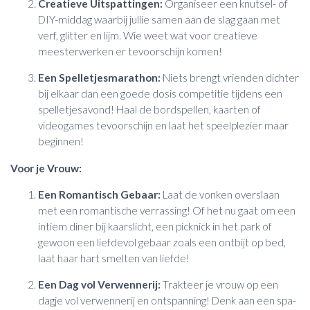
Creatieve Uitspattingen:
Organiseer een knutsel- of
DIY-middag waarbij jullie samen aan de slag gaan met
verf, glitter en lijm. Wie weet wat voor creatieve
meesterwerken er tevoorschijn komen!
Een Spelletjesmarathon:
Niets brengt vrienden dichter
bij elkaar dan een goede dosis competitie tijdens een
spelletjesavond! Haal de bordspellen, kaarten of
videogames tevoorschijn en laat het speelplezier maar
beginnen!
Voor je Vrouw:
Een Romantisch Gebaar:
Laat de vonken overslaan
met een romantische verrassing! Of het nu gaat om een
intiem diner bij kaarslicht, een picknick in het park of
gewoon een liefdevol gebaar zoals een ontbijt op bed,
laat haar hart smelten van liefde!
Een Dag vol Verwennerij:
Trakteer je vrouw op een
dagje vol verwennerij en ontspanning! Denk aan een spa-