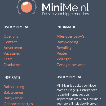
OVER MINIME.NL
INFORMATIE
Over ons
Alles over baby's
Contact
Babyvoeding
Adverteren
Bevalling
Vacatures
Peuter
Team
Zwanger
Disclaimer
Zwanger per week
OVER MINIME.NL
INSPIRATIE
MiniMe.nl is de site voor hippe
Babykleding
mama's. Dagelijks schrijft onze
Babynamen
redactie informatieve en
Babykamer
inspirerende artikelen. Ook kun je
Geboortekaartjes
veel leuke filmpjes bekijken van