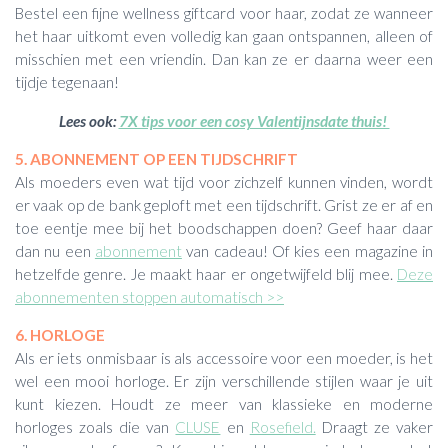
Bestel een fijne wellness giftcard voor haar, zodat ze wanneer
het haar uitkomt even volledig kan gaan ontspannen, alleen of
misschien met een vriendin. Dan kan ze er daarna weer een
tijdje tegenaan!
Lees ook:
7X tips voor een cosy Valentijnsdate thuis!
5. ABONNEMENT OP EEN TIJDSCHRIFT
Als moeders even wat tijd voor zichzelf kunnen vinden, wordt
er vaak op de bank geploft met een tijdschrift. Grist ze er af en
toe eentje mee bij het boodschappen doen? Geef haar daar
dan nu een
abonnement
van cadeau! Of kies een magazine in
hetzelfde genre. Je maakt haar er ongetwijfeld blij mee.
Deze
abonnementen stoppen automatisch >>
6. HORLOGE
Als er iets onmisbaar is als accessoire voor een moeder, is het
wel een mooi horloge. Er zijn verschillende stijlen waar je uit
kunt kiezen. Houdt ze meer van klassieke en moderne
horloges zoals die van
CLUSE
en
Rosefield.
Draagt ze vaker