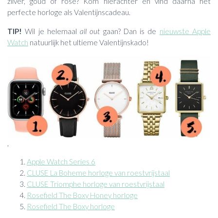
zilver, goud of rose? Kom hierachter en vind daarna het
perfecte horloge als Valentijnscadeau.
TIP!
Wil je helemaal
all out
gaan? Dan is de
nieuwste Apple
Watch
natuurlijk het ultieme Valentijnskado!
,
Apple Watch Series 6
CLUSE La Boheme horloge van roestvrijstaal
CLUSE Triomphe horloge van roestvrijstaal
Rosefield The Boxy Honey horloge
Rosefield The Boxy horloge