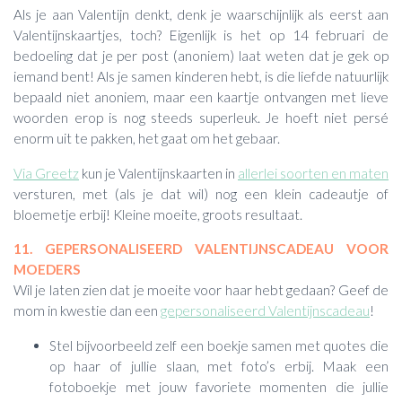
Als je aan Valentijn denkt, denk je waarschijnlijk als eerst aan
Valentijnskaartjes, toch? Eigenlijk is het op 14 februari de
bedoeling dat je per post (anoniem) laat weten dat je gek op
iemand bent! Als je samen kinderen hebt, is die liefde natuurlijk
bepaald niet anoniem, maar een kaartje ontvangen met lieve
woorden erop is nog steeds superleuk. Je hoeft niet persé
enorm uit te pakken, het gaat om het gebaar.
Via Greetz
kun je Valentijnskaarten in
allerlei soorten en maten
versturen, met (als je dat wil) nog een klein cadeautje of
bloemetje erbij! Kleine moeite, groots resultaat.
11. GEPERSONALISEERD VALENTIJNSCADEAU VOOR
MOEDERS
Wil je laten zien dat je moeite voor haar hebt gedaan? Geef de
mom in kwestie dan een
gepersonaliseerd Valentijnscadeau
!
Stel bijvoorbeeld zelf een boekje samen met quotes die
op haar of jullie slaan, met foto’s erbij. Maak een
fotoboekje met jouw favoriete momenten die jullie