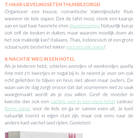
7. HAAR LIEVELINGSETEN THUISBEZORGD
Organiseer een knusse, romantische Valentijnsdate thuis
wanneer de kids slapen. Dek de tafel mooi, steek een kaarsje
aan en laat haar favoriete eten
thuisbezorgen
. Natuurlijk kun je
ook zelf de keuken in duiken, maar waarom moeilijk doen als
het ook makkelijk kan? Italiaans, Thais, Indonesisch of een grote
schaal sushi: bestel het lekker
met één klik online
!
8. NACHTJE WEG IN EEN HOTEL
Als je kinderen hebt, schieten avondjes of weekendjes
quality
time
met z'n tweetjes er nogal bij in. Je neemt je voor om ook
echt geliefden te blijven en heus niet alleen maar ouders. De
waan van de dag zorgt ervoor dat dat voornemen niet zo vaak
waargemaakt wordt als je zou willen. Geef de moeder in
kwestie dan ook een
nachtje weg in een mooi hotel
cadeau!
Regel oppas
voor de kids en ga er samen even uit. Je kunt
natuurlijk toerist in eigen stad zijn, maar ook eens naar de
andere kant van het land rijden. Genieten!