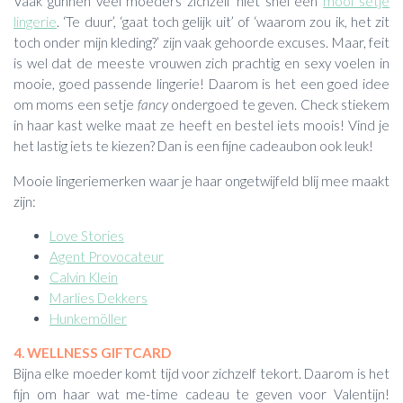
Vaak gunnen veel moeders zichzelf niet snel een
mooi setje
lingerie
. ‘Te duur’, ‘gaat toch gelijk uit’ of ‘waarom zou ik, het zit
toch onder mijn kleding?’ zijn vaak gehoorde excuses. Maar, feit
is wel dat de meeste vrouwen zich prachtig en sexy voelen in
mooie, goed passende lingerie! Daarom is het een goed idee
om moms een setje
fancy
ondergoed te geven. Check stiekem
in haar kast welke maat ze heeft en bestel iets moois! Vind je
het lastig iets te kiezen? Dan is een fijne cadeaubon ook leuk!
Mooie lingeriemerken waar je haar ongetwijfeld blij mee maakt
zijn:
Love Stories
Agent Provocateur
Calvin Klein
Marlies Dekkers
Hunkemöller
4. WELLNESS GIFTCARD
Bijna elke moeder komt tijd voor zichzelf tekort. Daarom is het
fijn om haar wat me-time cadeau te geven voor Valentijn!