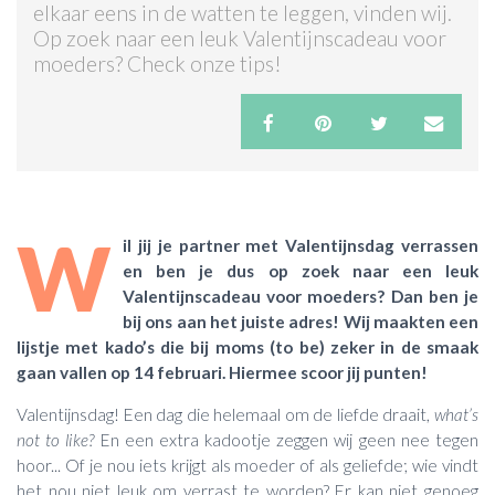
elkaar eens in de watten te leggen, vinden wij.
Op zoek naar een leuk Valentijnscadeau voor
ACTIES & KORTING
moeders? Check onze tips!
W
il jij je partner met Valentijnsdag verrassen
en ben je dus op zoek naar een leuk
Valentijnscadeau voor moeders? Dan ben je
bij ons aan het juiste adres! Wij maakten een
lijstje met kado’s die bij moms (to be) zeker in de smaak
gaan vallen op 14 februari. Hiermee scoor jij punten!
Valentijnsdag! Een dag die helemaal om de liefde draait,
what’s
not to like?
En een extra kadootje zeggen wij geen nee tegen
hoor... Of je nou iets krijgt als moeder of als geliefde; wie vindt
het nou niet leuk om verrast te worden? Er kan niet genoeg