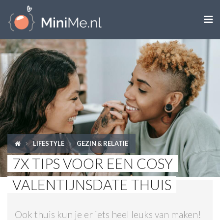

ZWANGER WORDEN
ZWANGER
BABY
PEUTER
LIFESTYLE
GEZIN & RELATIE
KIND
7X TIPS VOOR EEN COSY
LIFESTYLE
VALENTIJNSDATE THUIS
DOEN MET KINDEREN
Ook thuis kun je er iets heel leuks van maken!
SHOPS