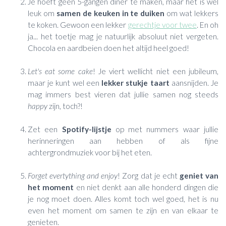
Je hoeft geen 5-gangen diner te maken, maar het is wel
leuk om
samen de keuken in te duiken
om wat lekkers
te koken. Gewoon een lekker
gerechtje voor twee
. En oh
ja... het toetje mag je natuurlijk absoluut niet vergeten.
Chocola en aardbeien doen het altijd heel goed!
Let's eat some cake
! Je viert wellicht niet een jubileum,
maar je kunt wel een
lekker stukje taart
aansnijden. Je
mag immers best vieren dat jullie samen nog steeds
happy
zijn, toch?!
Zet een
Spotify-lijstje
op met nummers waar jullie
herinneringen aan hebben of als fijne
achtergrondmuziek voor bij het eten.
Forget evertything and enjoy
! Zorg dat je echt
geniet van
het moment
en niet denkt aan alle honderd dingen die
je nog moet doen. Alles komt toch wel goed, het is nu
even het moment om samen te zijn en van elkaar te
genieten.