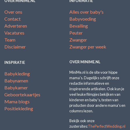
OVER MINIME.NL
INFORMATIE
Over ons
Alles over baby's
Contact
Babyvoeding
Adverteren
Bevalling
Vacatures
Peuter
Team
Zwanger
Disclaimer
Zwanger per week
OVER MINIME.NL
INSPIRATIE
MiniMe.nl is de site voor hippe
Babykleding
mama's. Dagelijks schrijft onze
Babynamen
redactie informatieve en
Babykamer
inspirerende artikelen. Ook kun je
Geboortekaartjes
veel leuke filmpjes bekijken van
kinderen en baby's, testen van
Mama blogs
producten door andere mama's en
Positiekleding
columns lezen.
Bekijk ook onze
zustersites:
ThePerfectWedding.nl